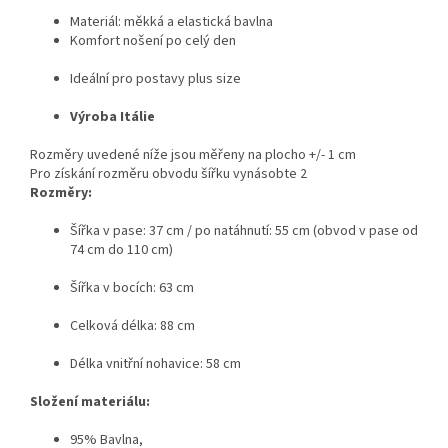
Materiál: měkká a elastická bavlna
Komfort nošení po celý den
Ideální pro postavy plus size
Výroba Itálie
Rozměry uvedené níže jsou měřeny na plocho +/- 1 cm
Pro získání rozměru obvodu šířku vynásobte 2
Rozměry:
Šířka v pase: 37 cm / po natáhnutí: 55 cm (obvod v pase od
74 cm do 110 cm)
Šířka v bocích: 63 cm
Celková délka: 88 cm
Délka vnitřní nohavice: 58 cm
Složení materiálu:
95% Bavlna,