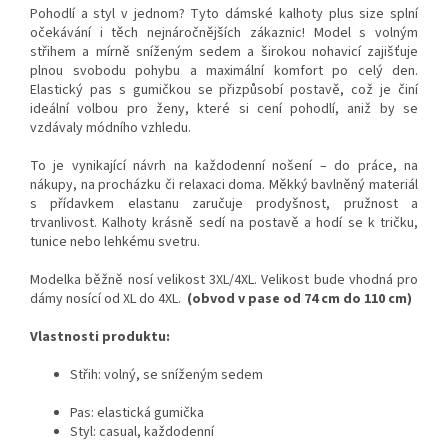
Pohodlí a styl v jednom? Tyto dámské kalhoty plus size splní
očekávání i těch nejnáročnějších zákaznic! Model s volným
střihem a mírně sníženým sedem a širokou nohavicí zajišťuje
plnou svobodu pohybu a maximální komfort po celý den.
Elastický pas s gumičkou se přizpůsobí postavě, což je činí
ideální volbou pro ženy, které si cení pohodlí, aniž by se
vzdávaly módního vzhledu.
To je vynikající návrh na každodenní nošení – do práce, na
nákupy, na procházku či relaxaci doma. Měkký bavlněný materiál
s přídavkem elastanu zaručuje prodyšnost, pružnost a
trvanlivost. Kalhoty krásně sedí na postavě a hodí se k tričku,
tunice nebo lehkému svetru.
Modelka běžně nosí velikost 3XL/4XL.
Velikost bude vhodná pro
dámy nosící od XL do 4XL.
(obvod v pase od 74 cm do 110 cm)
Vlastnosti produktu:
Střih: volný, se sníženým sedem
Pas: elastická gumička
Styl: casual, každodenní