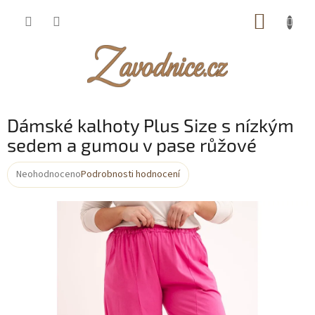
Přejít
NÁKUP
na
obsah
KOŠÍK
Dámské kalhoty Plus Size s nízkým
sedem a gumou v pase růžové
Neohodnoceno
Podrobnosti hodnocení
Průměrné
hodnocení
produktu
je
0,0
z
5
hvězdiček.