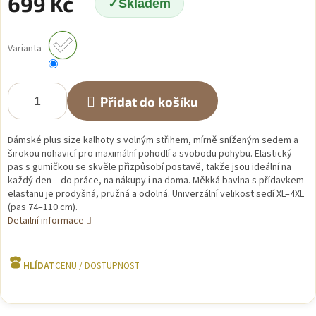
699 Kč
Skladem
Měrná
cena:
Varianta
Přidat do košíku
Dámské plus size kalhoty s volným střihem, mírně sníženým sedem a
širokou nohavicí pro maximální pohodlí a svobodu pohybu. Elastický
pas s gumičkou se skvěle přizpůsobí postavě, takže jsou ideální na
každý den – do práce, na nákupy i na doma. Měkká bavlna s přídavkem
elastanu je prodyšná, pružná a odolná. Univerzální velikost sedí XL–4XL
(pas 74–110 cm).
Detailní informace
HLÍDAT