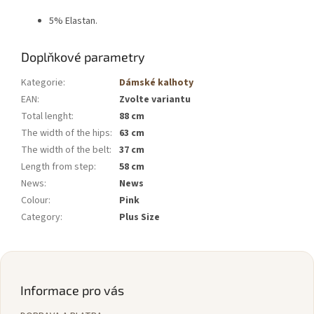
5% Elastan.
Doplňkové parametry
Kategorie
:
Dámské kalhoty
EAN
:
Zvolte variantu
Total lenght
:
88 cm
The width of the hips
:
63 cm
The width of the belt
:
37 cm
Length from step
:
58 cm
News
:
News
Colour
:
Pink
Category
:
Plus Size
Z
á
p
Informace pro vás
a