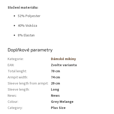
Složení materiálu:
52% Polyester
40% Viskóza
8% Elastan
Doplňkové parametry
Kategorie
:
Dámské mikiny
EAN
:
Zvolte variantu
Total lenght
:
70 cm
Armpit width
:
74 cm
Sleeve length from armpit
:
29 cm
Sleeve length
:
Long
News
:
News
Colour
:
Grey Melange
Category
:
Plus Size