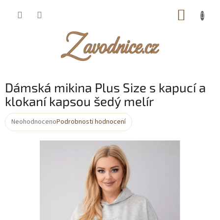
Přejít
NÁKUP
na
obsah
KOŠÍK
Dámská mikina Plus Size s kapucí a
klokaní kapsou šedý melír
Neohodnoceno
Podrobnosti hodnocení
Průměrné
hodnocení
produktu
je
0,0
z
5
hvězdiček.