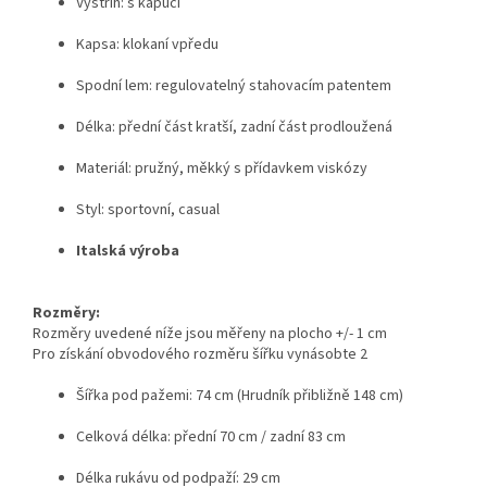
Výstřih: s kapucí
Kapsa: klokaní vpředu
Spodní lem: regulovatelný stahovacím patentem
Délka: přední část kratší, zadní část prodloužená
Materiál: pružný, měkký s přídavkem viskózy
Styl: sportovní, casual
Italská výroba
Rozměry:
Rozměry uvedené níže jsou měřeny na plocho +/- 1 cm
Pro získání obvodového rozměru šířku vynásobte 2
Šířka pod pažemi: 74 cm (Hrudník přibližně 148 cm)
Celková délka: přední 70 cm / zadní 83 cm
Délka rukávu od podpaží: 29 cm