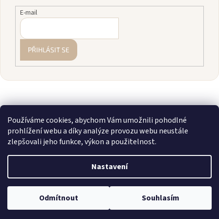
E-mail
PŘIHLÁSIT SE
Používáme cookies, abychom Vám umožnili pohodlné
prohlížení webu a díky analýze provozu webu neustále
zlepšovali jeho funkce, výkon a použitelnost.
Vytvořil Shoptet
Nastavení
Copyright 2026
zavodnice.cz
. Všechna práva vyhrazena.
Upravit
💎 Staňte se členkou našeho VIP klubu! Registrujte se, sčítáme vám
Odmítnout
Souhlasím
nastavení cookies
nákupy a rozdáváme slevy až 10 %.
Více info zde