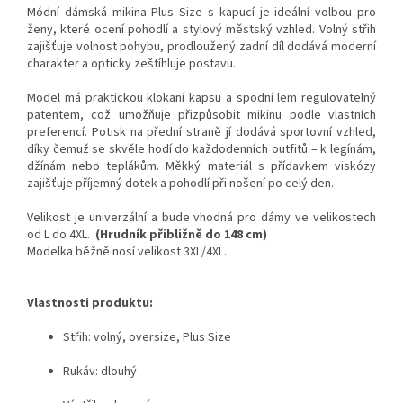
Módní dámská mikina Plus Size s kapucí je ideální volbou pro
ženy, které ocení pohodlí a stylový městský vzhled. Volný střih
zajišťuje volnost pohybu, prodloužený zadní díl dodává moderní
charakter a opticky zeštíhluje postavu.
Model má praktickou klokaní kapsu a spodní lem regulovatelný
patentem, což umožňuje přizpůsobit mikinu podle vlastních
preferencí. Potisk na přední straně jí dodává sportovní vzhled,
díky čemuž se skvěle hodí do každodenních outfitů – k legínám,
džínám nebo teplákům. Měkký materiál s přídavkem viskózy
zajišťuje příjemný dotek a pohodlí při nošení po celý den.
Velikost je univerzální a bude vhodná pro dámy ve velikostech
od L do 4XL.
(Hrudník přibližně do 148 cm)
Modelka běžně nosí velikost 3XL/4XL.
Vlastnosti produktu:
Střih: volný, oversize, Plus Size
Rukáv: dlouhý