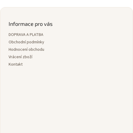
Z
á
p
Informace pro vás
a
DOPRAVA A PLATBA
t
í
Obchodní podmínky
Hodnocení obchodu
Vrácení zboží
Kontakt