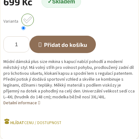
699 Kč
Skladem
Měrná
cena:
Varianta
Přidat do košíku
Módní dámská plus size mikina s kapucí nabízí pohodlí a moderní
městský styl. Má volný střih pro volnost pohybu, prodloužený zadní díl
pro lichotivou siluetu, klokaní kapsu a spodní lem s regulací patentem.
Přední potisk jí dodává sportovní vzhled a skvěle se kombinuje s
legínami, džínami i tepláky. Měkký materiál s podílem viskózy je
příjemný na dotek a pohodlný na celý den. Univerzální velikost sedí cca
L–4XL (hrudník do 148 cm); modelka běžně nosí 3XL/4XL.
Detailní informace
HLÍDAT