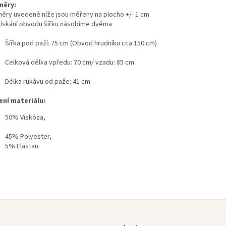
měry:
ěry uvedené níže jsou měřeny na plocho +/- 1 cm
získání obvodu šířku násobíme dvěma
Šířka pod paží: 75 cm (Obvod hrudníku cca 150 cm)
Celková délka vpředu: 70 cm/ vzadu: 85 cm
Délka rukávu od paže: 41 cm
ení materiálu:
50% Viskóza,
45% Polyester,
5% Elastan.