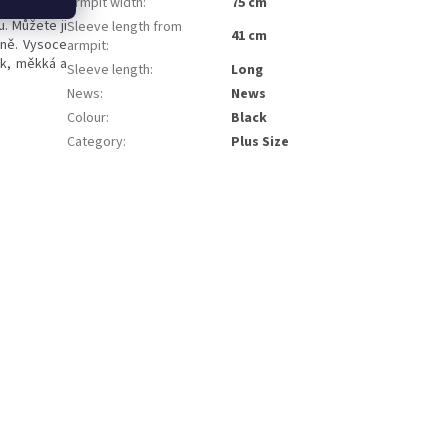
Armpit width
:
75 cm
. Můžete ji
Sleeve length from
41 cm
dně. Vysoce
armpit
:
ek, měkká a
Sleeve length
:
Long
News
:
News
Colour
:
Black
Category
:
Plus Size