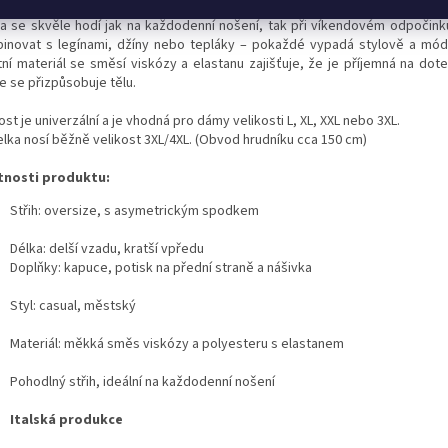
na se skvěle hodí jak na každodenní nošení, tak při víkendovém odpočinku
inovat s legínami, džíny nebo tepláky – pokaždé vypadá stylově a mó
itní materiál se směsí viskózy a elastanu zajišťuje, že je příjemná na dot
e se přizpůsobuje tělu.
ost je univerzální a je vhodná pro dámy velikosti L, XL, XXL nebo 3XL.
lka nosí běžně velikost 3XL/4XL. (Obvod hrudníku cca 150 cm)
tnosti produktu:
Střih: oversize, s asymetrickým spodkem
Délka: delší vzadu, kratší vpředu
Doplňky: kapuce, potisk na přední straně a nášivka
Styl: casual, městský
Materiál: měkká směs viskózy a polyesteru s elastanem
Pohodlný střih, ideální na každodenní nošení
Italská produkce