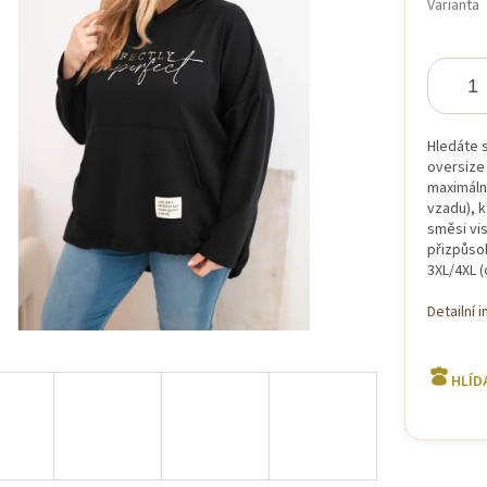
Varianta
iček.
Hledáte 
oversize 
maximální
vzadu), k
směsi vi
přizpůsob
3XL/4XL (
Detailní 
HLÍD