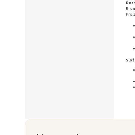
Roz
Rozm
Pro 
Slož
Z
á