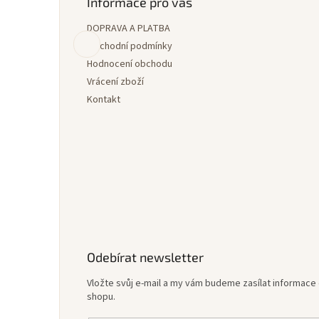
p
Informace pro vás
a
DOPRAVA A PLATBA
t
í
Obchodní podmínky
Hodnocení obchodu
Vrácení zboží
Kontakt
Odebírat newsletter
Vložte svůj e-mail a my vám budeme zasílat informac
shopu.