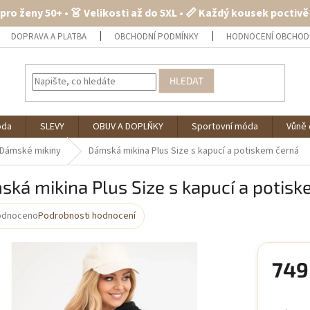
 pro ženy 50+ • 👗 Velikosti až do 5XL • 📏 Každý kousek poctiv
DOPRAVA A PLATBA
OBCHODNÍ PODMÍNKY
HODNOCENÍ OBCHOD
HLEDAT
óda
SLEVY
OBUV A DOPLŇKY
Sportovní móda
Vůně 
Dámské mikiny
Dámská mikina Plus Size s kapucí a potiskem černá
ká mikina Plus Size s kapucí a potis
odnoceno
Podrobnosti hodnocení
rné
cení
ktu
749
Měrná
cena: