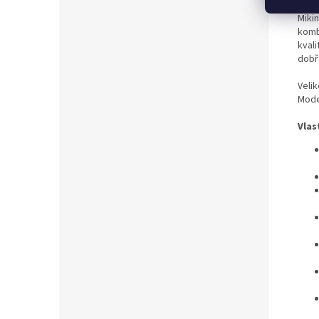
Miki
komb
kval
dobř
Velik
Mode
Vlas