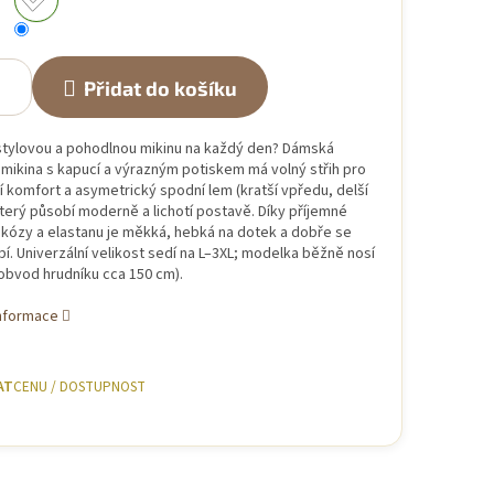
Přidat do košíku
stylovou a pohodlnou mikinu na každý den? Dámská
mikina s kapucí a výrazným potiskem má volný střih pro
 komfort a asymetrický spodní lem (kratší vpředu, delší
terý působí moderně a lichotí postavě. Díky příjemné
skózy a elastanu je měkká, hebká na dotek a dobře se
í. Univerzální velikost sedí na L–3XL; modelka běžně nosí
obvod hrudníku cca 150 cm).
informace
AT