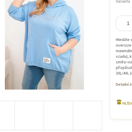
Varianta
iček.
Hledáte 
oversize 
maximální
vzadu), k
směsi vi
přizpůsob
3XL/4XL (
Detailní 
HLÍD