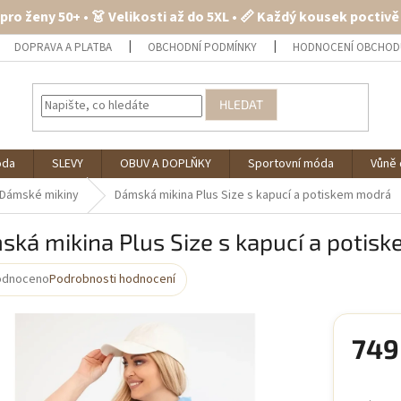
 pro ženy 50+ • 👗 Velikosti až do 5XL • 📏 Každý kousek poctiv
DOPRAVA A PLATBA
OBCHODNÍ PODMÍNKY
HODNOCENÍ OBCHOD
HLEDAT
óda
SLEVY
OBUV A DOPLŇKY
Sportovní móda
Vůně 
Dámské mikiny
Dámská mikina Plus Size s kapucí a potiskem modrá
ká mikina Plus Size s kapucí a potis
odnoceno
Podrobnosti hodnocení
rné
cení
ktu
749
Měrná
cena: