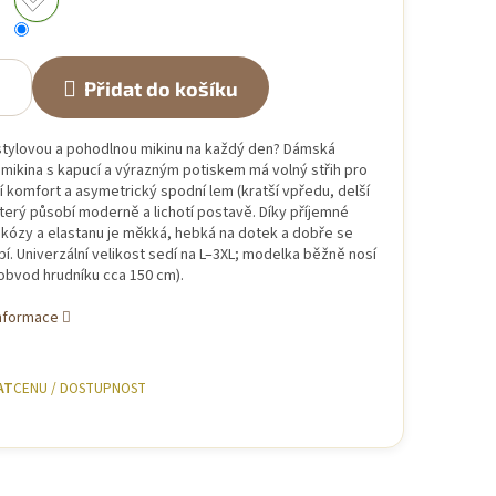
Přidat do košíku
stylovou a pohodlnou mikinu na každý den? Dámská
mikina s kapucí a výrazným potiskem má volný střih pro
 komfort a asymetrický spodní lem (kratší vpředu, delší
terý působí moderně a lichotí postavě. Díky příjemné
skózy a elastanu je měkká, hebká na dotek a dobře se
í. Univerzální velikost sedí na L–3XL; modelka běžně nosí
obvod hrudníku cca 150 cm).
informace
AT