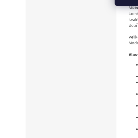
Miki
komb
kval
dobř
Velik
Mode
Vlas