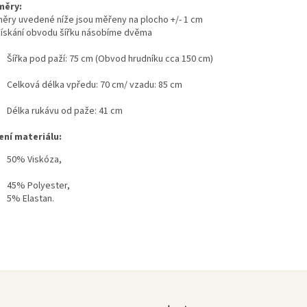
měry:
ěry uvedené níže jsou měřeny na plocho +/- 1 cm
získání obvodu šířku násobíme dvěma
Šířka pod paží: 75 cm (Obvod hrudníku cca 150 cm)
Celková délka vpředu: 70 cm/ vzadu: 85 cm
Délka rukávu od paže: 41 cm
ení materiálu:
50% Viskóza,
45% Polyester,
5% Elastan.