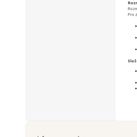
Roz
Rozm
Pro 
Slož
Z
á