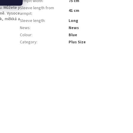
Armpit width
:
75 cm
. Můžete ji
Sleeve length from
41 cm
dně. Vysoce
armpit
:
ek, měkká a
Sleeve length
:
Long
News
:
News
Colour
:
Blue
Category
:
Plus Size