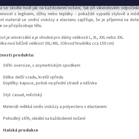
na se skvěle hodí jak na každodenní nošení, tak při víkendovém odpočinku
inovat s legínami, džíny nebo tepláky – pokaždé vypadá stylově a mó
itní materiál se směsí viskózy a elastanu zajišťuje, že je příjemná na dot
e se přizpůsobuje tělu.
ost je univerzální a je vhodná pro dámy velikosti L, XL, XXL nebo 3XL.
lka nosí běžně velikost 3XL/4XL. (Obvod hrudníku cca 150 cm)
tnosti produktu:
Střih: oversize, s asymetrickým spodkem
Délka: delší vzadu, kratší vpředu
Doplňky: kapuce, potisk na přední straně a nášivka
Styl: casual, městský
Materiál: měkká směs viskózy a polyesteru s elastanem
Pohodlný střih, ideální na každodenní nošení
Italská produkce