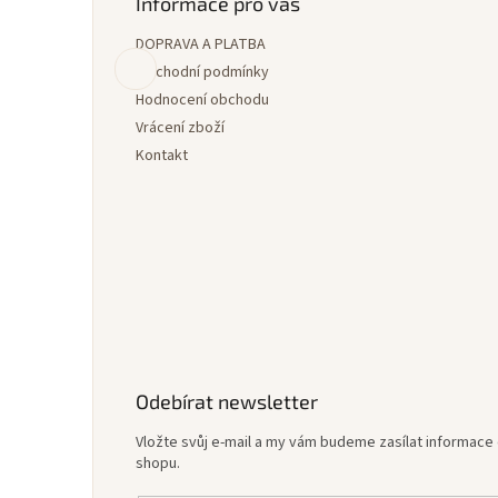
p
Informace pro vás
a
DOPRAVA A PLATBA
t
í
Obchodní podmínky
Hodnocení obchodu
Vrácení zboží
Kontakt
Odebírat newsletter
Vložte svůj e-mail a my vám budeme zasílat informac
shopu.