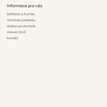
p
Informace pro vás
a
DOPRAVA A PLATBA
t
í
Obchodní podmínky
Hodnocení obchodu
Vrácení zboží
Kontakt