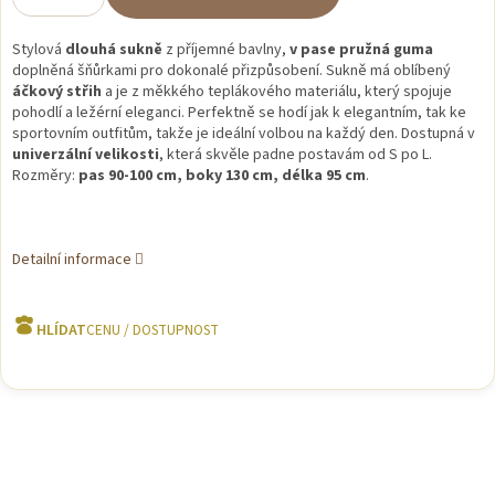
Stylová
dlouhá sukně
z příjemné bavlny,
v pase pružná guma
doplněná šňůrkami pro dokonalé přizpůsobení. Sukně má oblíbený
áčkový střih
a je z měkkého teplákového materiálu, který spojuje
pohodlí a ležérní eleganci. Perfektně se hodí jak k elegantním, tak ke
sportovním outfitům, takže je ideální volbou na každý den. Dostupná v
univerzální velikosti
, která skvěle padne postavám od S po L.
Rozměry:
pas 90-100 cm, boky 130 cm, délka 95 cm
.
Detailní informace
HLÍDAT