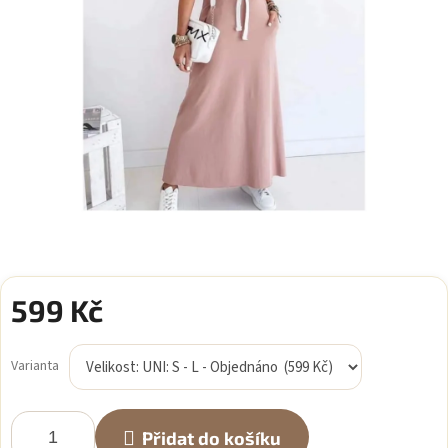
599 Kč
Měrná
cena:
Varianta
Přidat do košíku