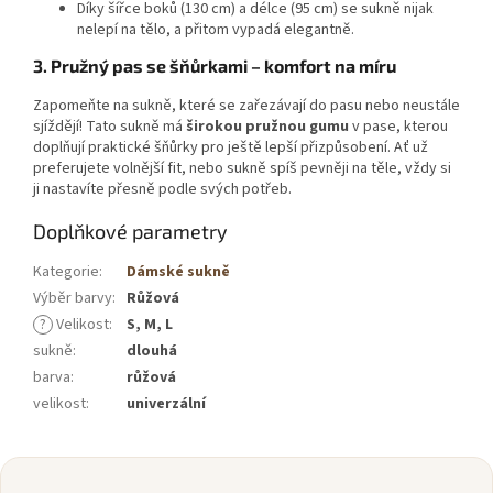
Díky šířce boků (130 cm) a délce (95 cm) se sukně nijak
nelepí na tělo, a přitom vypadá elegantně.
3. Pružný pas se šňůrkami – komfort na míru
Zapomeňte na sukně, které se zařezávají do pasu nebo neustále
sjíždějí! Tato sukně má
širokou pružnou gumu
v pase, kterou
doplňují praktické šňůrky pro ještě lepší přizpůsobení. Ať už
preferujete volnější fit, nebo sukně spíš pevněji na těle, vždy si
ji nastavíte přesně podle svých potřeb.
Doplňkové parametry
Kategorie
:
Dámské sukně
Výběr barvy
:
Růžová
?
Velikost
:
S, M, L
sukně
:
dlouhá
barva
:
růžová
velikost
:
univerzální
Z
á