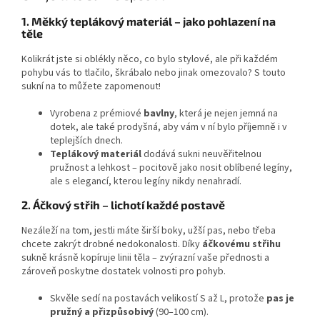
1. Měkký teplákový materiál – jako pohlazení na
těle
Kolikrát jste si oblékly něco, co bylo stylové, ale při každém
pohybu vás to tlačilo, škrábalo nebo jinak omezovalo? S touto
sukní na to můžete zapomenout!
Vyrobena z prémiové
bavlny
, která je nejen jemná na
dotek, ale také prodyšná, aby vám v ní bylo příjemně i v
teplejších dnech.
Teplákový materiál
dodává sukni neuvěřitelnou
pružnost a lehkost – pocitově jako nosit oblíbené legíny,
ale s elegancí, kterou legíny nikdy nenahradí.
2. Áčkový střih – lichotí každé postavě
Nezáleží na tom, jestli máte širší boky, užší pas, nebo třeba
chcete zakrýt drobné nedokonalosti. Díky
áčkovému střihu
sukně krásně kopíruje linii těla – zvýrazní vaše přednosti a
zároveň poskytne dostatek volnosti pro pohyb.
Skvěle sedí na postavách velikostí S až L, protože
pas je
pružný a přizpůsobivý
(90–100 cm).