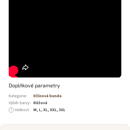
Doplňkové parametry
Kategorie
:
Džínová bunda
Výběr barvy
:
Růžová
?
Velikost
:
M, L, XL, XXL, 3XL
Z