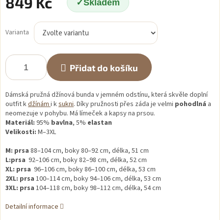
849 Kč
Skladem
Měrná
cena:
Varianta
Přidat do košíku
Dámská pružná džínová bunda v jemném odstínu, která skvěle doplní
outfit k
džínám
i k
sukni
. Díky pružnosti přes záda je velmi
pohodlná
a
neomezuje v pohybu. Má límeček a kapsy na prsou.
Materiál:
95%
bavlna
, 5%
elastan
Velikosti:
M–3XL
M: prsa
88–104 cm, boky 80–92 cm, délka, 51 cm
L:prsa
92–106 cm, boky 82–98 cm, délka, 52 cm
XL: prsa
96–106 cm, boky 86–100 cm, délka, 53 cm
2XL:
prsa
100–114 cm, boky 94–106 cm, délka, 53 cm
3XL:
prsa
104–118 cm, boky 98–112 cm, délka, 54 cm
Detailní informace