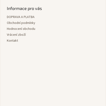
á
p
Informace pro vás
a
DOPRAVA A PLATBA
t
í
Obchodní podmínky
Hodnocení obchodu
Vrácení zboží
Kontakt