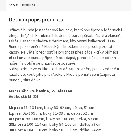
Popis
Diskuze
Detailní popis produktu
Džínová bunda je nadčasový kousek, který využijete v ležérních i
elegantnějších kombinacích. Jemná barva působí čistě a vkusně,
takže ji snadno sladíte s denimem, látkovými kalhotami i šaty.
Bunda je zakončená klasickým límečkem a na prsou ji zdobí
kapsy. Největší předností je pružnost přes záda – díky příměsi
elastanu
je bunda příjemně poddajná, pohodlná na celodenní
nošení a dobře se přizpůsobí postavě.
K dispozici je ve velikostech M až 3XL. Rozměry jsou uvedené u
každé velikosti jako prsa/boky v klidu a po natažení (zapnutá
bunda), plus délka.
Materiál:
95%
bavlna
, 5%
elastan
Velikosti:
M–3XL
M: prsa
88–104 cm, boky 80–92 cm, délka, 51 cm
L:prsa
92–106 cm, boky 82–98 cm, délka, 52 cm
XL: prsa
96–106 cm, boky 86–100 cm, délka, 53 cm
2XL:
prsa
100–114 cm, boky 94–106 cm, délka, 53 cm
3XL:
prsa
104–118 cm, boky 98–112 cm, délka, 54 cm