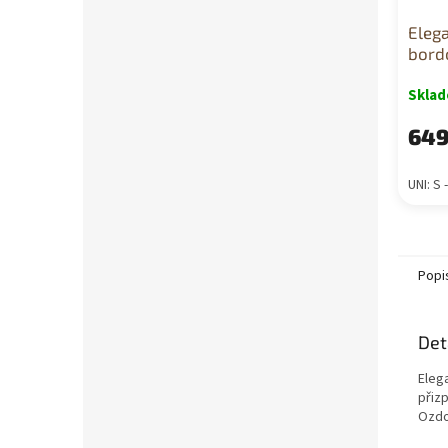
Eleg
bord
Skla
649
UNI: S 
Popi
Det
Eleg
přiz
Ozd