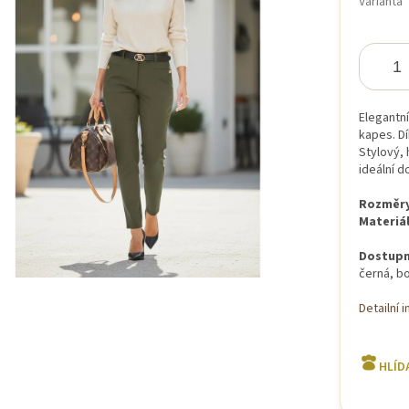
Varianta
iček.
Elegantn
kapes. D
Stylový, 
ideální d
Rozměry
Materiál
Dostupn
černá, b
Detailní 
HLÍD