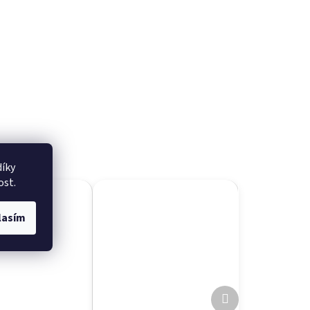
íky
ost.
lasím
Další
produkt