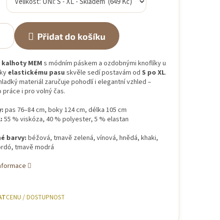
Přidat do košíku
í
kalhoty MEM
s módním páskem a ozdobnými knoflíky u
íky
elastickému pasu
skvěle sedí postavám od
S po XL
.
hladký materiál zaručuje pohodlí i elegantní vzhled –
o práce i pro volný čas.
:
pas 76–84 cm, boky 124 cm, délka 105 cm
:
55 % viskóza, 40 % polyester, 5 % elastan
é barvy:
béžová, tmavě zelená, vínová, hnědá, khaki,
ordó, tmavě modrá
informace
AT