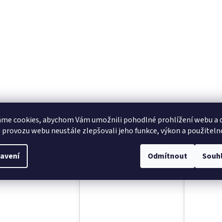
sející produkty
me cookies, abychom Vám umožnili pohodlné prohlížení webu a d
 provozu webu neustále zlepšovali jeho funkce, výkon a použiteln
avení
Odmítnout
Souh