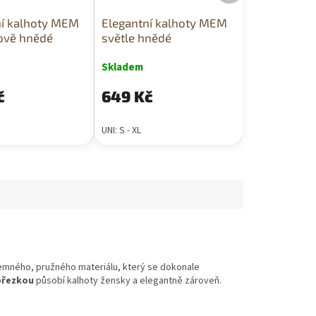
ní kalhoty MEM
Elegantní kalhoty MEM
ově hnědé
světle hnědé
Skladem
č
649 Kč
UNI: S - XL
jemného, pružného materiálu, který se dokonale
přezkou
působí kalhoty žensky a elegantně zároveň.