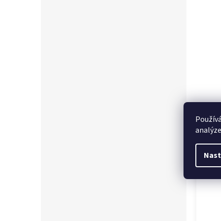
Souvi
Používá
analýze
Nast