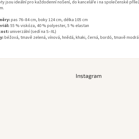
oty jsou ideální pro každodenní nošení, do kanceláře i na společenské příle
m.
měry:
pas 76–84 cm, boky 124 cm, délka 105 cm
riál:
55 % viskóza, 40 % polyester, 5 % elastan
kost:
univerzální (sedí na S–XL)
y:
béžová, tmavě zelená, vínová, hnědá, khaki, černá, bordó, tmavě modrá
Instagram