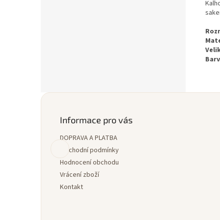
Kalh
sake
Roz
Mate
Veli
Barv
Z
á
p
Informace pro vás
a
DOPRAVA A PLATBA
t
í
Obchodní podmínky
Hodnocení obchodu
Vrácení zboží
Kontakt