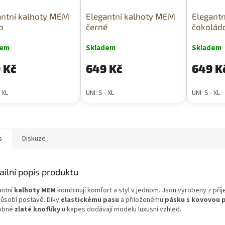
antní kalhoty MEM
Elegantní kalhoty MEM
Elegant
o
černé
čokolád
dem
Skladem
Skladem
 Kč
649 Kč
649 K
- XL
UNI: S - XL
UNI: S - XL
s
Diskuze
ailní popis produktu
antní
kalhoty MEM
kombinují komfort a styl v jednom. Jsou vyrobeny z pří
působí postavě. Díky
elastickému pasu
a přiloženému
pásku s kovovou 
obné
zlaté knoflíky
u kapes dodávají modelu luxusní vzhled.