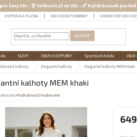
 pro ženy 50+ • 👗 Velikosti až do 5XL • 📏 Každý kousek poctiv
DOPRAVA A PLATBA
OBCHODNÍ PODMÍNKY
HODNOCENÍ OBCHOD
HLEDAT
óda
SLEVY
OBUV A DOPLŇKY
Sportovní móda
Vůně 
Dámské kalhoty
Elegantní kalhoty
Elegantní kalhoty MEM khaki
gantní kalhoty MEM khaki
odnoceno
Podrobnosti hodnocení
rné
cení
ktu
649
Měrná
cena: