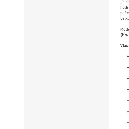
Je t
hodí
nošen
celk
Mode
(Hru
Vlas