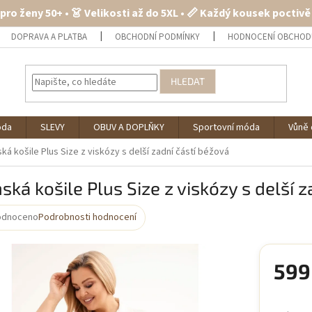
 pro ženy 50+ • 👗 Velikosti až do 5XL • 📏 Každý kousek poctiv
DOPRAVA A PLATBA
OBCHODNÍ PODMÍNKY
HODNOCENÍ OBCHOD
HLEDAT
óda
SLEVY
OBUV A DOPLŇKY
Sportovní móda
Vůně 
á košile Plus Size z viskózy s delší zadní částí béžová
ká košile Plus Size z viskózy s delší z
odnoceno
Podrobnosti hodnocení
rné
cení
ktu
599
Měrná
cena: