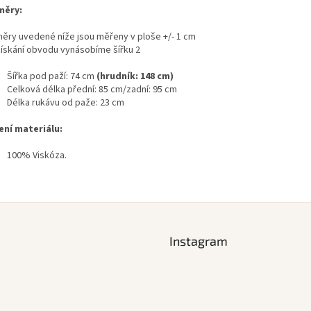
měry:
ěry uvedené níže jsou měřeny v ploše +/- 1 cm
získání obvodu vynásobíme šířku 2
Šířka pod paží: 74 cm
(hrudník: 148 cm)
Celková délka přední: 85 cm/zadní: 95 cm
Délka rukávu od paže: 23 cm
ení materiálu:
100% Viskóza.
Instagram