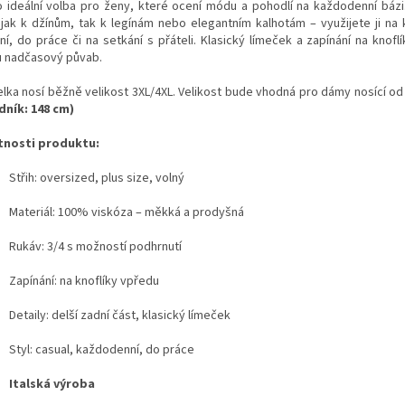
o ideální volba pro ženy, které ocení módu a pohodlí na každodenní bázi
 jak k džínům, tak k legínám nebo elegantním kalhotám – využijete ji na
í, do práce či na setkání s přáteli. Klasický límeček a zapínání na knoflí
u nadčasový půvab.
lka nosí běžně velikost 3XL/4XL. Velikost bude vhodná pro dámy nosící od 
dník: 148 cm)
tnosti produktu:
Střih: oversized, plus size, volný
Materiál: 100% viskóza – měkká a prodyšná
Rukáv: 3/4 s možností podhrnutí
Zapínání: na knoflíky vpředu
Detaily: delší zadní část, klasický límeček
Styl: casual, každodenní, do práce
Italská výroba