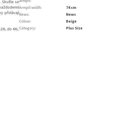
armpit
:
. Skvěle se
 každodenní
Armpit width
:
74 cm
ky přidávají
News
:
News
Colour
:
Beige
Category
:
Plus Size
2XL do 4XL.