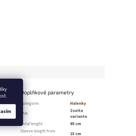
íky
Doplňkové parametry
ost.
Kategorie
:
Halenky
 Vyrobena z
Zvolte
lasím
EAN
:
lní komfort
variantu
spolu s 3/4
Total lenght
:
85 cm
Sleeve length from
23 cm