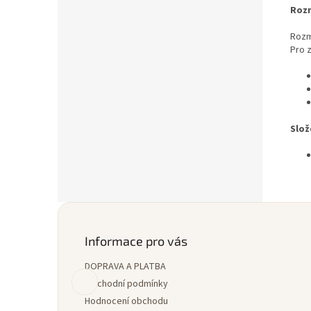
Roz
Rozm
Pro 
Slož
Z
á
p
Informace pro vás
a
DOPRAVA A PLATBA
t
í
Obchodní podmínky
Hodnocení obchodu