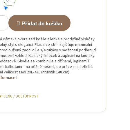
Přidat do košíku
á dámská oversized košile z lehké a prodyšné viskózy
olný styl s elegancí. Plus size střih zajišťuje maximální
prodloužený zadní díl a 3/4 rukávy s možností podhrnutí
moderní vzhled. Klasický límeček a zapínání na knoflíky
dčasově. Skvěle se kombinuje s džínami, legínami i
mi kalhotami – na běžné nošení, do práce i na setkání.
ní velikost sedí 2XL–4XL (hrudník 148 cm).
informace
AT