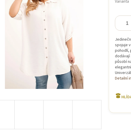
Varianta
iček.
Jedinečn
spojuje v
pohodlí, 
dodávají 
působí na
elegantní
Univerzál
Detailní 
HLÍD