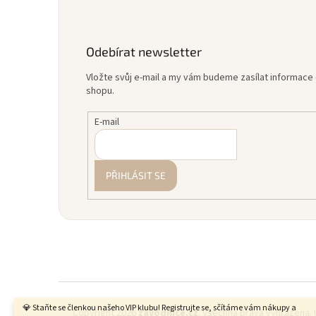
Odebírat newsletter
Vložte svůj e-mail a my vám budeme zasílat informac
shopu.
E-mail
PŘIHLÁSIT SE
💎 Staňte se členkou našeho VIP klubu! Registrujte se, sčítáme vám nákupy a
Copyright 2026
zavodnice.cz
. Všechna práva vyhrazena.