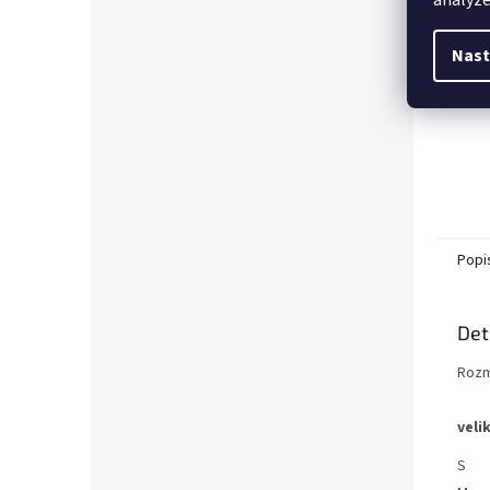
analýze
Nast
Popi
Det
Rozm
veli
S