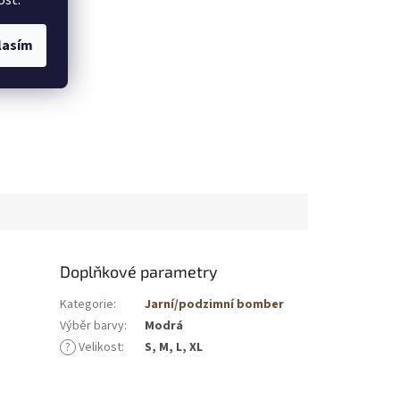
ost.
lasím
Doplňkové parametry
Kategorie
:
Jarní/podzimní bomber
Výběr barvy
:
Modrá
?
Velikost
:
S, M, L, XL