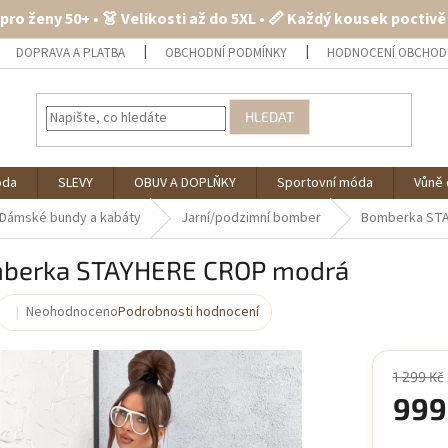
 pro ženy 50+ • 👗 Velikosti až do 5XL • 📏 Každý kousek poctiv
DOPRAVA A PLATBA
OBCHODNÍ PODMÍNKY
HODNOCENÍ OBCHOD
HLEDAT
óda
SLEVY
OBUV A DOPLŇKY
Sportovní móda
Vůně 
Dámské bundy a kabáty
Jarní/podzimní bomber
Bomberka ST
berka STAYHERE CROP modrá
Neohodnoceno
Podrobnosti hodnocení
Průměrné
hodnocení
produktu
je
1 299 Kč
0,0
999
z
5
Měrná