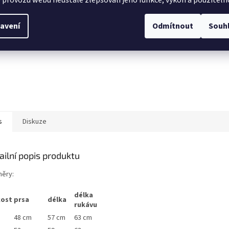
 provozu webu neustále zlepšovali jeho funkce, výkon a použiteln
avení
Odmítnout
Souh
s
Diskuze
ailní popis produktu
ěry:
délka
kost
prsa
délka
rukávu
48 cm
57 cm
63 cm