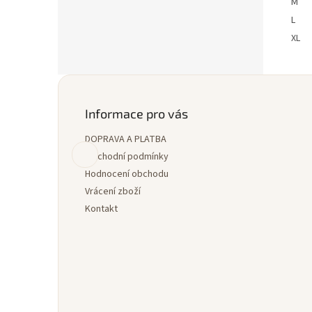
M
L
XL
Z
á
p
Informace pro vás
a
DOPRAVA A PLATBA
t
í
Obchodní podmínky
Hodnocení obchodu
Vrácení zboží
Kontakt