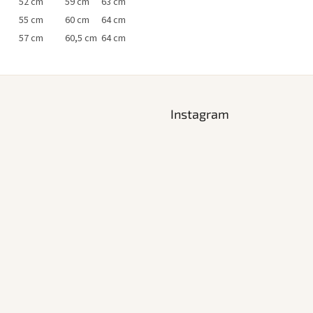
52 cm
59 cm
63 cm
55 cm
60 cm
64 cm
57 cm
60,5 cm
64 cm
Instagram