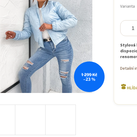
hvězdiček.
cena:
Varianta
Stylová 
dispozic
renomov
Detailní 
1 299 Kč
–23 %
HLÍD