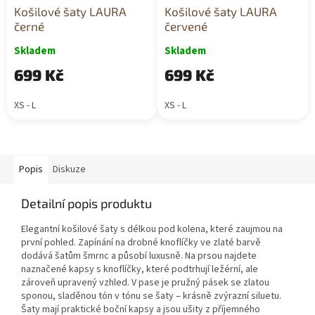
Košilové šaty LAURA
Košilové šaty LAURA
černé
červené
Skladem
Skladem
699 Kč
699 Kč
XS - L
XS - L
Popis
Diskuze
Detailní popis produktu
Elegantní košilové šaty s délkou pod kolena, které zaujmou na
první pohled. Zapínání na drobné knoflíčky ve zlaté barvě
dodává šatům šmrnc a působí luxusně. Na prsou najdete
naznačené kapsy s knoflíčky, které podtrhují ležérní, ale
zároveň upravený vzhled. V pase je pružný pásek se zlatou
sponou, sladěnou tón v tónu se šaty – krásně zvýrazní siluetu.
Šaty mají praktické boční kapsy a jsou ušity z příjemného