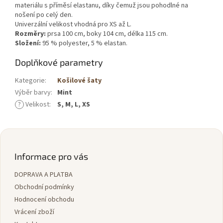
materiálu s příměsí elastanu, díky čemuž jsou pohodlné na
nošení po celý den.
Univerzální velikost vhodná pro XS až L.
Rozměry:
prsa 100 cm, boky 104 cm, délka 115 cm.
Složení:
95 % polyester, 5 % elastan.
Doplňkové parametry
Kategorie
:
Košilové šaty
Výběr barvy
:
Mint
?
Velikost
:
S, M, L, XS
Z
á
p
Informace pro vás
a
DOPRAVA A PLATBA
t
í
Obchodní podmínky
Hodnocení obchodu
Vrácení zboží