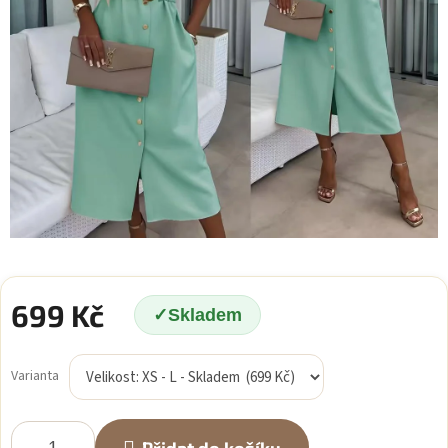
699 Kč
Skladem
Měrná
cena:
Varianta