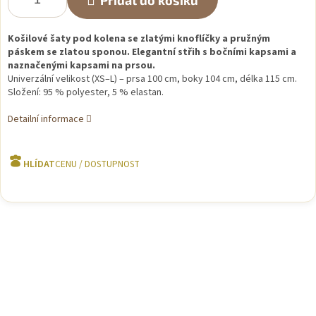
Přidat do košíku
Košilové šaty pod kolena se zlatými knoflíčky a pružným
páskem se zlatou sponou. Elegantní střih s bočními kapsami a
naznačenými kapsami na prsou.
Univerzální velikost (XS–L) – prsa 100 cm, boky 104 cm, délka 115 cm.
Složení: 95 % polyester, 5 % elastan.
Detailní informace
HLÍDAT