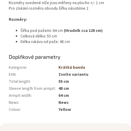
Rozměry uvedené níže jsou měřeny na plocho +/- 1 cm
Pro získání rozměru obvodu šířku násobíme 2
Rozměry:
Šířka pod pažemi: 64 cm
(Hrudník cca 128 cm)
Celková délka: 55 cm
Délka rukávu od paže: 48 cm
Doplňkové parametry
Kategorie
:
Krátká bunda
EAN
:
Zvolte variantu
Total lenght
:
55 cm
Sleeve length from armpit
:
48 cm
Armpit width
:
64 cm
News
:
News
Colour
:
Yellow
Z