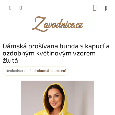
Přejít
NÁKUP
na
obsah
KOŠÍK
Dámská prošívaná bunda s kapucí a
ozdobným květinovým vzorem
žlutá
Neohodnoceno
Podrobnosti hodnocení
Průměrné
hodnocení
produktu
je
0,0
z
5
hvězdiček.