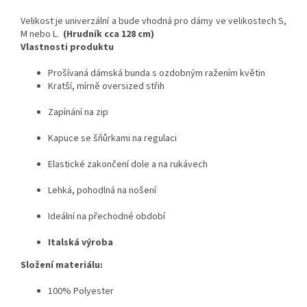
Velikost je univerzální a bude vhodná pro dámy ve velikostech S,
M nebo L.
(Hrudník cca 128 cm)
Vlastnosti produktu
Prošívaná dámská bunda s ozdobným ražením květin
Kratší, mírně oversized střih
Zapínání na zip
Kapuce se šňůrkami na regulaci
Elastické zakončení dole a na rukávech
Lehká, pohodlná na nošení
Ideální na přechodné období
Italská výroba
Složení materiálu:
100% Polyester