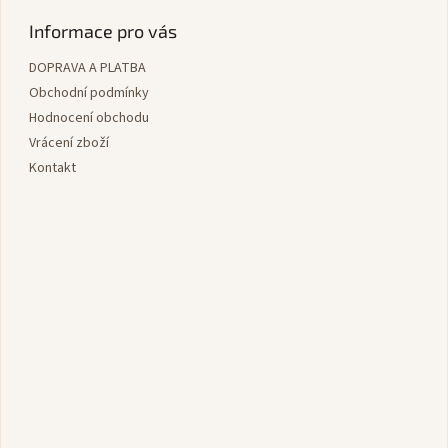
á
p
Informace pro vás
a
DOPRAVA A PLATBA
t
í
Obchodní podmínky
Hodnocení obchodu
Vrácení zboží
Kontakt