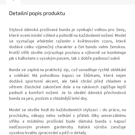
Detailní popis produktu
Stylová dámská prošívaná bunda je vynikající volbou pro ženy,
které ocení módní vzhled a pohodlí na každodenní nošení. Model
se vyznačuje efektním ražením v květinovém vzoru, které
dodává celku výjimečný charakter a činí bundu velmi ženskou.
Kratší střih skvěle zvýrazňuje postavu a výborně se kombinuje
jak s kalhotami s vysokým pasem, tak s dobře padnoucí sukní.
Bunda se zapíná na praktický zip, což usnadňuje rychlé oblékání
a svlékání. Má pohodlnou kapuci se šňůrkami, která nejen
dodává sportovní akcent, ale také chrání před chladem a
větrem. Elastické zakončení dole a na rukávech zajišťuje lepší
padnutí a komfort nošení. Je to ideální dámská přechodová
bunda na jaro, podzim a chladnější letní dny.
Model se skvěle hodí do každodenních stylizací – do práce, na
procházku, nákupy nebo setkání s přáteli. Díky univerzálnímu
střihu a módnímu prošívání bude dámská bunda s kapucí
nadčasovým prvkem garderoby. Italská výroba zaručuje
vysokou kvalitu zpracování a péči o detaily.