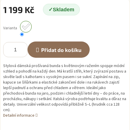
1 199 Kč
Skladem
Měrná
cena:
Varianta
Přidat do košíku
Stylová dámská prošívaná bunda s květinovým ražením spojuje módní
vzhled a pohodlí na každý den. Má kratší střih, který zvýrazní postavu a
skvěle ladí s kalhotami s vysokým pasem i se sukní. Zapínání na zip,
kapuce se šňůrkami a elastické zakončení dole i na rukávech zajistí
lepší padnutí a ochranu před chladem a větrem. Ideální jako
přechodová bunda na jaro, podzim i chladnější letní dny – do práce, na
procházku, nákupy i setkání. Italská výroba podtrhuje kvalitu a důraz na
detaily. Univerzální velikost odpovídá přibližně S–L (hrudník cca 128
cm).
Detailní informace