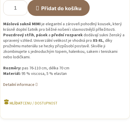
Přidat do košíku
Máslová sukně MIMI
je elegantní a zároveň pohodlný kousek, který
krásně doplní šatník pro běžné nošení i slavnostnější příležitosti.
Pouzdrový střih
,
pásek
a
přední rozparek
dodávají sukni ženský a
upravený vzhled. Univerzální velikost je vhodná pro
XS-XL
, díky
pružnému materiálu se hezky přizpůsobí postavě. Skvěle ji
zkombinujete s jednoduchým topem, halenkou, sakem i teniskami
nebo lodičkami.
Rozměry:
pas 76-110 cm, délka 70 cm
Materiál:
95 % viscosa, 5 % elastan
Detailní informace
HLÍDAT