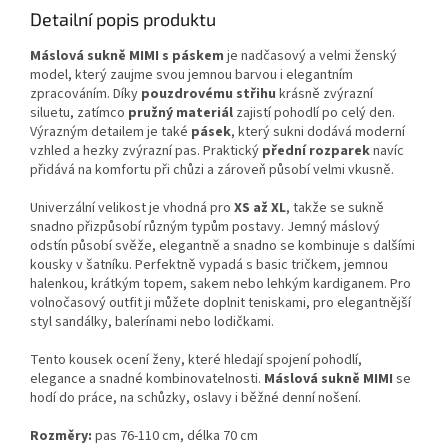
Detailní popis produktu
Máslová sukně MIMI s páskem
je nadčasový a velmi ženský
model, který zaujme svou jemnou barvou i elegantním
zpracováním. Díky
pouzdrovému střihu
krásně zvýrazní
siluetu, zatímco
pružný materiál
zajistí pohodlí po celý den.
Výrazným detailem je také
pásek
, který sukni dodává moderní
vzhled a hezky zvýrazní pas. Praktický
přední rozparek
navíc
přidává na komfortu při chůzi a zároveň působí velmi vkusně.
Univerzální velikost je vhodná pro
XS až XL
, takže se sukně
snadno přizpůsobí různým typům postavy. Jemný máslový
odstín působí svěže, elegantně a snadno se kombinuje s dalšími
kousky v šatníku. Perfektně vypadá s basic tričkem, jemnou
halenkou, krátkým topem, sakem nebo lehkým kardiganem. Pro
volnočasový outfit ji můžete doplnit teniskami, pro elegantnější
styl sandálky, balerínami nebo lodičkami.
Tento kousek ocení ženy, které hledají spojení pohodlí,
elegance a snadné kombinovatelnosti.
Máslová sukně MIMI
se
hodí do práce, na schůzky, oslavy i běžné denní nošení.
Rozměry:
pas 76-110 cm, délka 70 cm