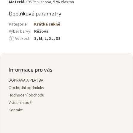
Materiál:
95 % viscosa, 5 % elastan
Doplňkové parametry
Kategorie
:
Krátká sukně
Výběr barvy
:
Růžová
?
Velikost
:
S, M, L, XL, XS
Z
á
p
Informace pro vás
a
DOPRAVA A PLATBA
t
í
Obchodní podmínky
Hodnocení obchodu
Vrácení zboží
Kontakt