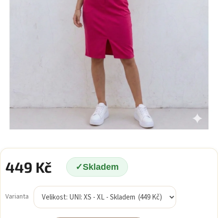
449 Kč
Skladem
Měrná
cena:
Varianta