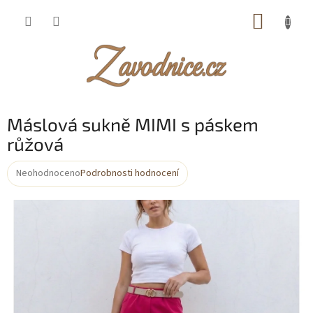
Přejít
NÁKUP
na
obsah
KOŠÍK
Máslová sukně MIMI s páskem
růžová
Neohodnoceno
Podrobnosti hodnocení
Průměrné
hodnocení
produktu
je
0,0
z
5
hvězdiček.