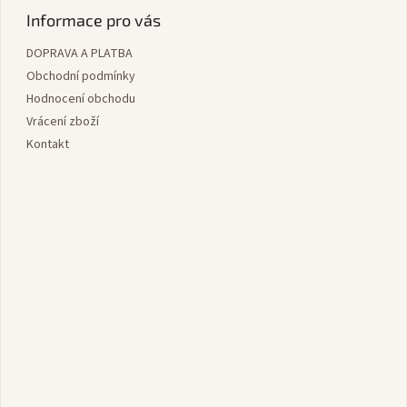
p
Informace pro vás
a
DOPRAVA A PLATBA
t
í
Obchodní podmínky
Hodnocení obchodu
Vrácení zboží
Kontakt