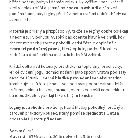
běžné nošení, pohyb i domácí relax. Díky vyššímu pasu krásně
sedí v oblasti bříška, jemně ho
zpevní a vyhladí
a zároveň
pomáhá tomu, aby legíny při chůzi nebo cvičení dobře držely na
svém místě.
Materiál je pružný a přizpůsobivý, takže se legíny dobře oblékají
a neomezují v pohybu. Vysoký pas oceníte hlavně ve chvíli, kdy
chcete mít pocit jistoty a pohodlí. Zadní část je doplněná o
tvarující podpůrný prvek
, který opticky podpoří kontury
zadečku a dodá celému outfitu lichotivější vzhled.
Krátká délka nad kolena je praktická na teplé dny, procházky,
lehké cvičení, jógu, domácí nošení i jako spodní vrstva pod šaty
nebo delší tuniku.
Černé hladké provedení
se velmi snadno
kombinuje – můžete je nosit se sportovní podprsenkou, delším
tričkem, volnou tunikou, mikinou, oversized košilí nebo lehkou
bundou. Skvěle vypadají také s bílými teniskami.
Legíny jsou vhodné pro ženy, které hledají pohodlný, pružný a
zároveň praktický kousek, který pomůže sjednotit siluetu a
dodat větší jistotu při nošení.
Barva:
černá
Materiál:
65 % bavlna, 30 % polyester, 5 % elastan