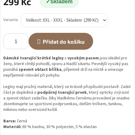
299 Kč
Skladem
Měrná
cena:
Varianta
Přidat do košíku
Dámské tvarující krátké legíny
s
vysokým pasem
jsou ideální pro
ženy, které chtějí pohodlí, oporu a hladší siluetu. Pevnější vysoký pas
pomáhá
zpevnit oblast bříška
, příjemně drží na místě a omezuje
nepříjemné rolování při pohybu.
Legíny mají pružný materiál, který se krásně přizpůsobí postavě. Zadní
část je doplněná o
podpůrný tvarující prvek
, který opticky zvýrazní
a zpevní oblast zadečku. Díky hladkému černému provedení je snadno
zkombinujete se sportovní podprsenkou, delším tričkem, tunikou,
mikinou nebo oversized košilí.
Barva:
černá
Materiál:
65 % bavlna, 30 % polyester, 5 % elastan