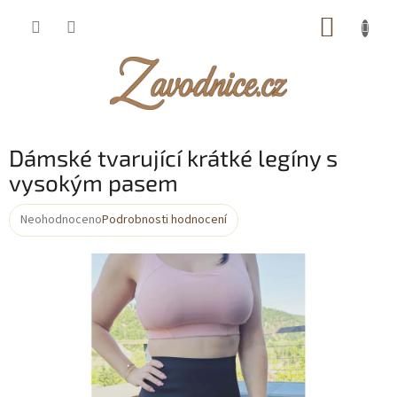
Přejít
NÁKUP
na
obsah
KOŠÍK
Dámské tvarující krátké legíny s
vysokým pasem
Neohodnoceno
Podrobnosti hodnocení
Průměrné
hodnocení
produktu
je
0,0
z
5
hvězdiček.