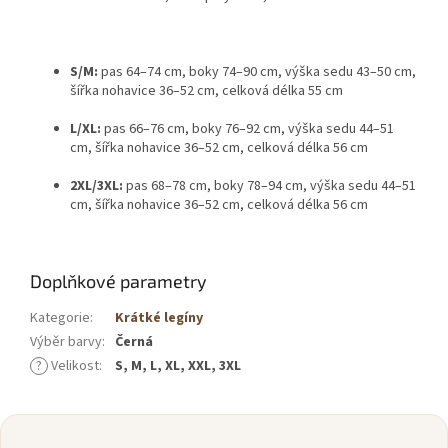
S/M:
pas 64–74 cm, boky 74–90 cm, výška sedu 43–50 cm,
šířka nohavice 36–52 cm, celková délka 55 cm
L/XL:
pas 66–76 cm, boky 76–92 cm, výška sedu 44–51
cm, šířka nohavice 36–52 cm, celková délka 56 cm
2XL/3XL:
pas 68–78 cm, boky 78–94 cm, výška sedu 44–51
cm, šířka nohavice 36–52 cm, celková délka 56 cm
Doplňkové parametry
Kategorie
:
Krátké legíny
Výběr barvy
:
Černá
?
Velikost
:
S, M, L, XL, XXL, 3XL
Z
á