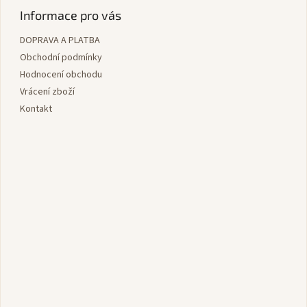
p
Informace pro vás
a
DOPRAVA A PLATBA
t
í
Obchodní podmínky
Hodnocení obchodu
Vrácení zboží
Kontakt