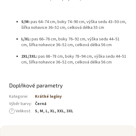
S/M:
pas 64–74 cm, boky 74–90 cm, výška sedu 43–50 cm,
šířka nohavice 36–52 cm, celková délka 55 cm
L/XL:
pas 66–76 cm, boky 76–92 cm, výška sedu 44–51
cm, šířka nohavice 36–52 cm, celková délka 56 cm
2XL/3XL:
pas 68–78 cm, boky 78–94 cm, výška sedu 44–51
cm, šířka nohavice 36–52 cm, celková délka 56 cm
Doplňkové parametry
Kategorie
:
Krátké legíny
Výběr barvy
:
Černá
?
Velikost
:
S, M, L, XL, XXL, 3XL
Z
á