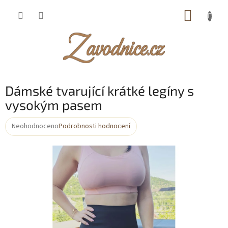
Přejít
NÁKUP
na
obsah
KOŠÍK
Dámské tvarující krátké legíny s
vysokým pasem
Neohodnoceno
Podrobnosti hodnocení
Průměrné
hodnocení
produktu
je
0,0
z
5
hvězdiček.