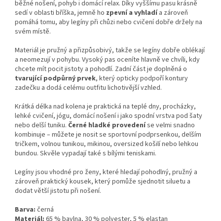
běžné nošení, pohyb i domácí relax. Díky vyššímu pasu krásně
sedí v oblasti bříška, jemně ho
zpevní a vyhladí
a zároveň
pomáhá tomu, aby legíny při chůzi nebo cvičení dobře držely na
svém místě.
Materiál je pružný a přizpůsobivý, takže se legíny dobře oblékají
a neomezují v pohybu. Vysoký pas oceníte hlavně ve chvíli, kdy
chcete mít pocit jistoty a pohodlí. Zadní část je doplněná o
tvarující podpůrný prvek
, který opticky podpoří kontury
zadečku a dodá celému outfitu lichotivější vzhled.
Krátká délka nad kolena je praktická na teplé dny, procházky,
lehké cvičení, jógu, domácí nošení i jako spodní vrstva pod šaty
nebo delší tuniku.
Černé hladké provedení
se velmi snadno
kombinuje – můžete je nosit se sportovní podprsenkou, delším
tričkem, volnou tunikou, mikinou, oversized košilí nebo lehkou
bundou. Skvěle vypadají také s bílými teniskami.
Legíny jsou vhodné pro ženy, které hledají pohodlný, pružný a
zároveň praktický kousek, který pomůže sjednotit siluetu a
dodat větší jistotu při nošení.
Barva:
černá
Materiál:
65 % bavlna, 30 % polyester, 5 % elastan