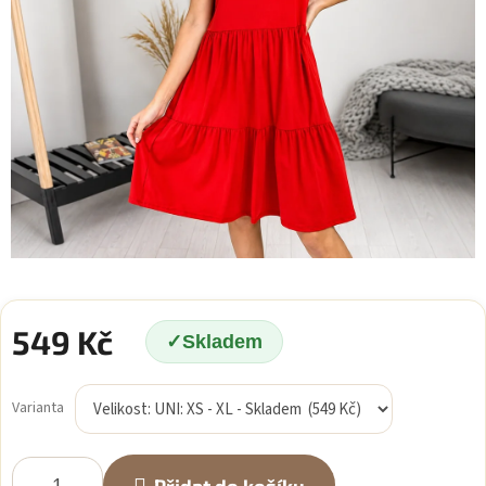
549 Kč
Skladem
Měrná
cena:
Varianta