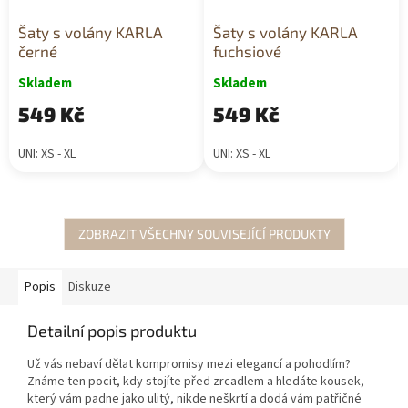
Šaty s volány KARLA
Šaty s volány KARLA
černé
fuchsiové
Skladem
Skladem
549 Kč
549 Kč
UNI: XS - XL
UNI: XS - XL
ZOBRAZIT VŠECHNY SOUVISEJÍCÍ PRODUKTY
Popis
Diskuze
Detailní popis produktu
Už vás nebaví dělat kompromisy mezi elegancí a pohodlím?
Známe ten pocit, kdy stojíte před zrcadlem a hledáte kousek,
který vám padne jako ulitý, nikde neškrtí a dodá vám patřičné