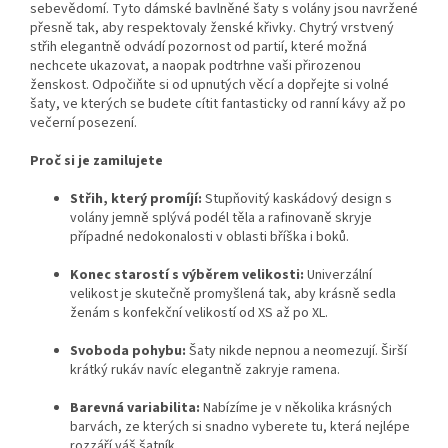
sebevědomí. Tyto dámské bavlněné šaty s volány jsou navržené
přesně tak, aby respektovaly ženské křivky. Chytrý vrstvený
střih elegantně odvádí pozornost od partií, které možná
nechcete ukazovat, a naopak podtrhne vaši přirozenou
ženskost. Odpočiňte si od upnutých věcí a dopřejte si volné
šaty, ve kterých se budete cítit fantasticky od ranní kávy až po
večerní posezení.
Proč si je zamilujete
Střih, který promíjí:
Stupňovitý kaskádový design s
volány jemně splývá podél těla a rafinovaně skryje
případné nedokonalosti v oblasti bříška i boků.
Konec starostí s výběrem velikosti:
Univerzální
velikost je skutečně promyšlená tak, aby krásně sedla
ženám s konfekční velikostí od XS až po XL.
Svoboda pohybu:
Šaty nikde nepnou a neomezují. Širší
krátký rukáv navíc elegantně zakryje ramena.
Barevná variabilita:
Nabízíme je v několika krásných
barvách, ze kterých si snadno vyberete tu, která nejlépe
rozzáří váš šatník.