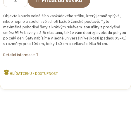
Přidat do košíku
Objevte kouzlo volnějšího kaskádového střihu, který jemně splývá,
nikde nepne a spolehlivě lichotí každé ženské postavě. Tyto
maximálně pohodlné šaty s krátkým rukávem jsou ušity z prodyšné
směsi 95 % bavlny a 5 % elastanu, takže vám dopřejí svobodu pohybu
po celý den. Šaty nabízíme v jedné univerzální velikosti (padnou XS–XL)
s rozměry: prsa 104 cm, boky 140 cm a celková délka 94 cm.
Detailní informace
HLÍDAT