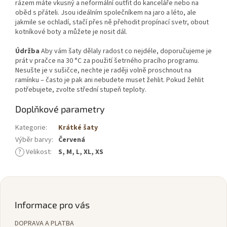
rázem máte vkusný a neformální outfit do kanceláře nebo na
oběd s přáteli. Jsou ideálním společníkem na jaro a léto, ale
jakmile se ochladí, stačí přes ně přehodit propínací svetr, obout
kotníkové boty a můžete je nosit dál.
Údržba
Aby vám šaty dělaly radost co nejdéle, doporučujeme je
prát v pračce na 30 °C za použití šetrného pracího programu.
Nesušte je v sušičce, nechte je raději volně proschnout na
ramínku – často je pak ani nebudete muset žehlit. Pokud žehlit
potřebujete, zvolte střední stupeň teploty.
Doplňkové parametry
Kategorie
:
Krátké šaty
Výběr barvy
:
Červená
?
Velikost
:
S, M, L, XL, XS
Z
á
p
Informace pro vás
a
DOPRAVA A PLATBA
t