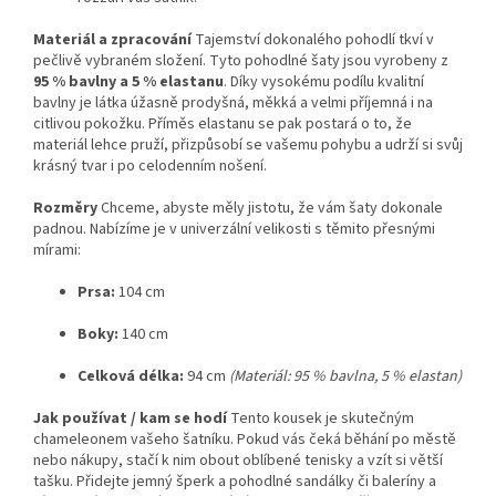
Materiál a zpracování
Tajemství dokonalého pohodlí tkví v
pečlivě vybraném složení. Tyto pohodlné šaty jsou vyrobeny z
95 % bavlny a 5 % elastanu
. Díky vysokému podílu kvalitní
bavlny je látka úžasně prodyšná, měkká a velmi příjemná i na
citlivou pokožku. Příměs elastanu se pak postará o to, že
materiál lehce pruží, přizpůsobí se vašemu pohybu a udrží si svůj
krásný tvar i po celodenním nošení.
Rozměry
Chceme, abyste měly jistotu, že vám šaty dokonale
padnou. Nabízíme je v univerzální velikosti s těmito přesnými
mírami:
Prsa:
104 cm
Boky:
140 cm
Celková délka:
94 cm
(Materiál: 95 % bavlna, 5 % elastan)
Jak používat / kam se hodí
Tento kousek je skutečným
chameleonem vašeho šatníku. Pokud vás čeká běhání po městě
nebo nákupy, stačí k nim obout oblíbené tenisky a vzít si větší
tašku. Přidejte jemný šperk a pohodlné sandálky či baleríny a