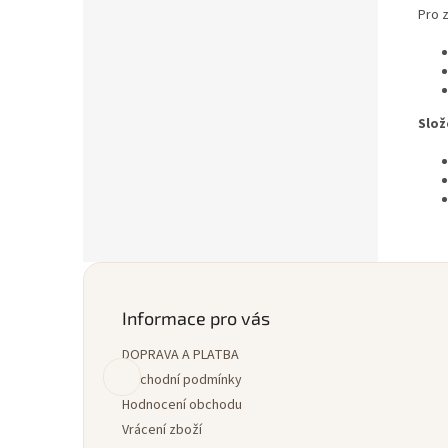
Pro 
Slož
Z
á
p
Informace pro vás
a
DOPRAVA A PLATBA
t
í
Obchodní podmínky
Hodnocení obchodu
Vrácení zboží