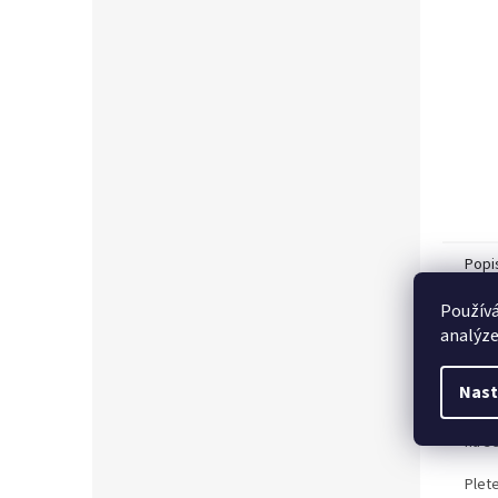
Popi
Používá
analýze
Det
Tent
Nast
cení 
polo
na se
Plet