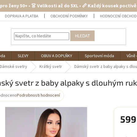
 pro ženy 50+ • 👗 Velikosti až do 5XL • 📏 Každý kousek poctiv
DOPRAVA A PLATBA
OBCHODNÍ PODMÍNKY
HODNOCENÍ OBCHOD
HLEDAT
óda
SLEVY
OBUV A DOPLŇKY
Sportovní móda
Vůně 
Dámské svetry
Krátký svetr
Dámský svetr z baby alpaky s d
ský svetr z baby alpaky s dlouhým r
odnoceno
Podrobnosti hodnocení
rné
cení
ktu
599
Měrná
cena: