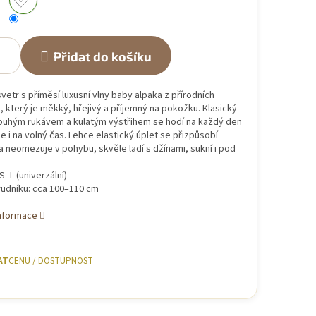
Přidat do košíku
etr s příměsí luxusní vlny baby alpaka z přírodních
, který je měkký, hřejivý a příjemný na pokožku. Klasický
dlouhým rukávem a kulatým výstřihem se hodí na každý den
e i na volný čas. Lehce elastický úplet se přizpůsobí
 neomezuje v pohybu, skvěle ladí s džínami, sukní i pod
 S–L (univerzální)
udníku: cca 100–110 cm
informace
AT