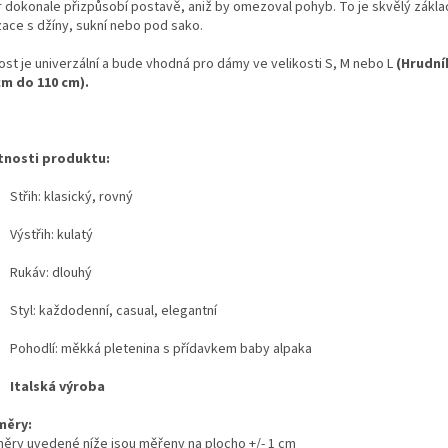
r dokonale přizpůsobí postavě, aniž by omezoval pohyb. To je skvělý zákla
zace s džíny, sukní nebo pod sako.
ost je univerzální a bude vhodná pro dámy ve velikosti S, M nebo L
(Hrudní
cm do 110 cm).
tnosti produktu:
Střih: klasický, rovný
Výstřih: kulatý
Rukáv: dlouhý
Styl: každodenní, casual, elegantní
Pohodlí: měkká pletenina s přídavkem baby alpaka
Italská výroba
měry:
ěry uvedené níže jsou měřeny na plocho +/- 1 cm