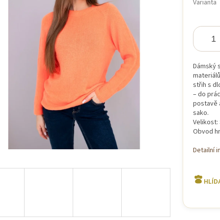
Varianta
iček.
Dámský sv
materiálů
střih s 
– do prác
postavě a
sako.
Velikost:
Obvod hr
Detailní 
HLÍD