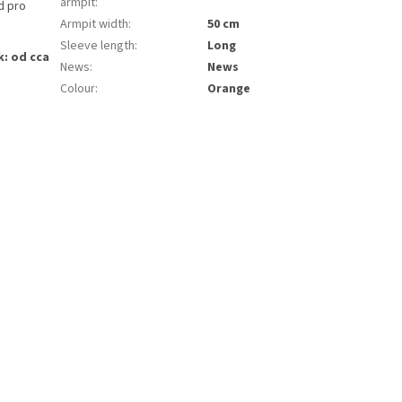
armpit
:
d pro
Armpit width
:
50 cm
Sleeve length
:
Long
k: od cca
News
:
News
Colour
:
Orange