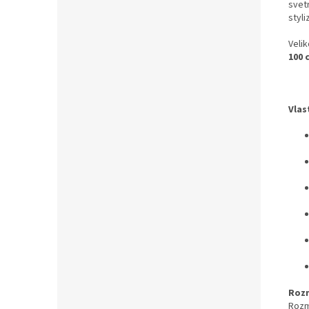
svet
styli
Velik
100 
Vlas
Roz
Rozm