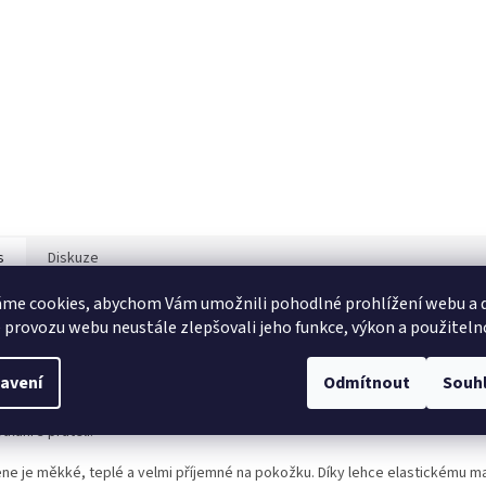
s
Diskuze
me cookies, abychom Vám umožnili pohodlné prohlížení webu a d
 provozu webu neustále zlepšovali jeho funkce, výkon a použiteln
ailní popis produktu
o dámský svetr s přídavkem luxusní vlny baby alpaka je nabídkou pro ženy, 
avení
Odmítnout
Souh
přírodních materiálů, elegance a pohodlí. Klasický střih s dlouhým rukávem 
kruhovým výstřihem činí model ideálním pro každodenní stylizace – jak do p
tkání s přáteli.
ene je měkké, teplé a velmi příjemné na pokožku. Díky lehce elastickému ma