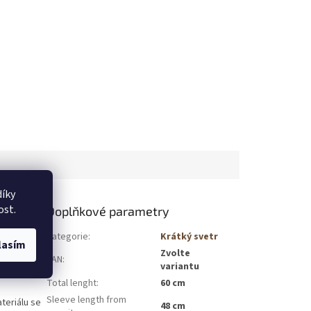
íky
ost.
Doplňkové parametry
které si
Kategorie
:
Krátký svetr
lasím
a
Zvolte
EAN
:
ráce, tak
variantu
Total lenght
:
60 cm
Sleeve length from
teriálu se
48 cm