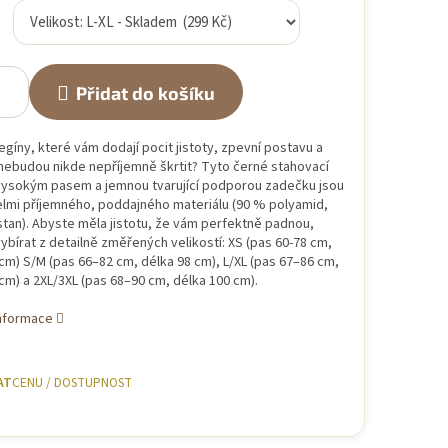
Přidat do košíku
egíny, které vám dodají pocit jistoty, zpevní postavu a
nebudou nikde nepříjemně škrtit? Tyto černé stahovací
 vysokým pasem a jemnou tvarující podporou zadečku jsou
velmi příjemného, poddajného materiálu (90 % polyamid,
tan). Abyste měla jistotu, že vám perfektně padnou,
bírat z detailně změřených velikostí: XS (pas 60-78 cm,
cm) S/M (pas 66–82 cm, délka 98 cm), L/XL (pas 67–86 cm,
cm) a 2XL/3XL (pas 68–90 cm, délka 100 cm).
informace
AT