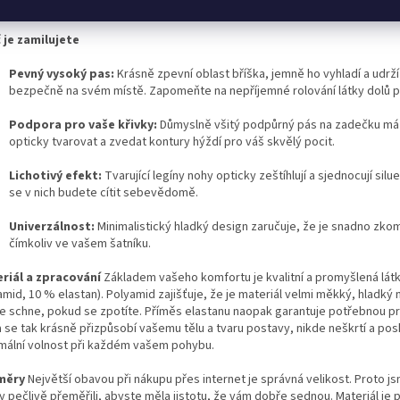
tila stažená.
 je zamilujete
Pevný vysoký pas:
Krásně zpevní oblast bříška, jemně ho vyhladí a udrží
bezpečně na svém místě. Zapomeňte na nepříjemné rolování látky dolů př
Podpora pro vaše křivky:
Důmyslně všitý podpůrný pás na zadečku má 
opticky tvarovat a zvedat kontury hýždí pro váš skvělý pocit.
Lichotivý efekt:
Tvarující legíny nohy opticky zeštíhlují a sjednocují silu
se v nich budete cítit sebevědomě.
Univerzálnost:
Minimalistický hladký design zaručuje, že je snadno zko
čímkoliv ve vašem šatníku.
riál a zpracování
Základem vašeho komfortu je kvalitní a promyšlená lát
mid, 10 % elastan). Polyamid zajišťuje, že je materiál velmi měkký, hladký 
le schne, pokud se zpotíte. Příměs elastanu naopak garantuje potřebnou p
a se tak krásně přizpůsobí vašemu tělu a tvaru postavy, nikde neškrtí a pos
mální volnost při každém vašem pohybu.
měry
Největší obavou při nákupu přes internet je správná velikost. Proto j
y pečlivě přeměřili, abyste měla jistotu, že vám dobře sednou. Materiál je 