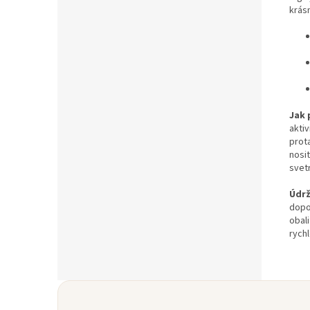
krás
Jak 
aktiv
prot
nosit
svet
Údr
dopo
obali
rych
Z
á