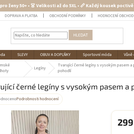
 pro ženy 50+ • 👗 Velikosti až do 5XL • 📏 Každý kousek poctiv
DOPRAVA A PLATBA
OBCHODNÍ PODMÍNKY
HODNOCENÍ OBCHOD
HLEDAT
óda
SLEVY
OBUV A DOPLŇKY
Sportovní móda
Vůně 
ámské
Tvarující černé legíny s vysokým pasem 
Legíny
lhoty
pohodlí
ující černé legíny s vysokým pasem a
odnoceno
Podrobnosti hodnocení
rné
cení
ktu
299
Měrná