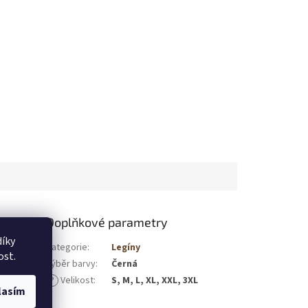
Doplňkové parametry
íky
kážou jemně
Kategorie
:
Legíny
ost.
jsme
Výběr barvy
:
Černá
slevit ze
?
Velikost
:
S, M, L, XL, XXL, 3XL
uskem v
lasím
niž byste