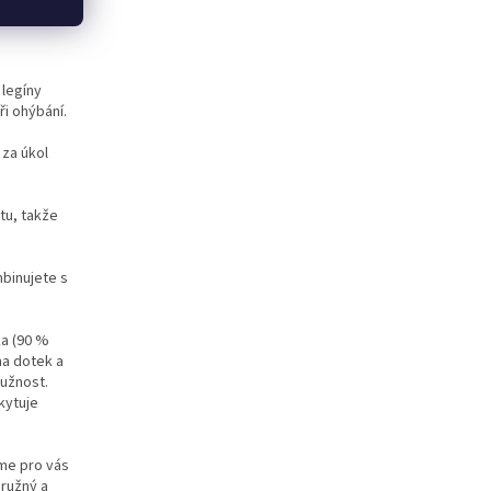
 legíny
i ohýbání.
za úkol
etu, takže
mbinujete s
ka (90 %
na dotek a
ružnost.
kytuje
sme pro vás
pružný a