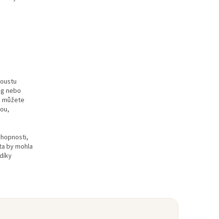
poustu
ing nebo
m můžete
kou,
chopnosti,
 ta by mohla
 díky