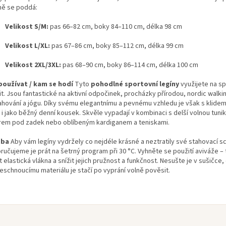
ně se poddá:
Velikost S/M:
pas 66–82 cm, boky 84–110 cm, délka 98 cm
Velikost L/XL:
pas 67–86 cm, boky 85–112 cm, délka 99 cm
Velikost 2XL/3XL:
pas 68–90 cm, boky 86–114 cm, délka 100 cm
používat / kam se hodí
Tyto
pohodlné sportovní legíny
využijete na s
it. Jsou fantastické na aktivní odpočinek, procházky přírodou, nordic walk
ahování a jógu. Díky svému elegantnímu a pevnému vzhledu je však s klide
 i jako běžný denní kousek. Skvěle vypadají v kombinaci s delší volnou tuni
rem pod zadek nebo oblíbeným kardiganem a teniskami.
žba
Aby vám legíny vydržely co nejdéle krásné a neztratily své stahovací s
ručujeme je prát na šetrný program při 30 °C. Vyhněte se použití aviváže –
t elastická vlákna a snížit jejich pružnost a funkčnost. Nesušte je v sušičce,
leschnoucímu materiálu je stačí po vyprání volně pověsit.