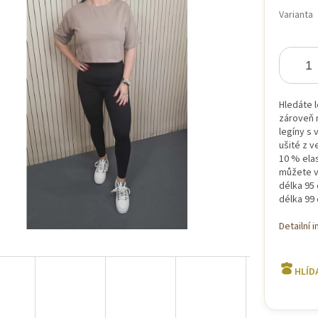
cena:
Varianta
iček.
Hledáte l
zároveň 
legíny s
ušité z 
10 % elas
můžete vy
délka 95 
délka 99 
Detailní 
HLÍD