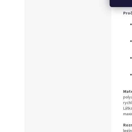
se cí
Proč
Mate
polya
rych
Látk
maxi
Roz
legín