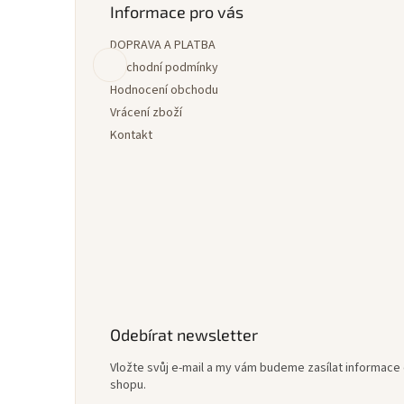
p
Informace pro vás
a
DOPRAVA A PLATBA
t
í
Obchodní podmínky
Hodnocení obchodu
Vrácení zboží
Kontakt
Odebírat newsletter
Vložte svůj e-mail a my vám budeme zasílat informac
shopu.