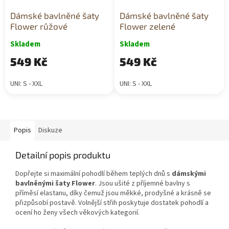
Dámské bavlněné šaty
Dámské bavlněné šaty
Flower růžové
Flower zelené
Skladem
Skladem
549 Kč
549 Kč
UNI: S - XXL
UNI: S - XXL
Popis
Diskuze
Detailní popis produktu
Dopřejte si maximální pohodlí během teplých dnů s
dámskými
bavlněnými šaty Flower
. Jsou ušité z příjemné bavlny s
příměsí elastanu, díky čemuž jsou měkké, prodyšné a krásně se
přizpůsobí postavě. Volnější střih poskytuje dostatek pohodlí a
ocení ho ženy všech věkových kategorií.