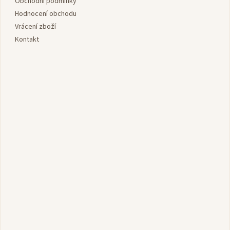
í
Obchodní podmínky
Hodnocení obchodu
Vrácení zboží
Kontakt