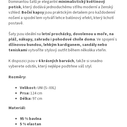
Dominantou šatů je elegantní
minimalistický květinový
potisk
, který dodává jednoduchému střihu moderní a ženský
vzhled.
Boční kapsy
jsou praktickým detailem pro každodenní
nošení a spodní lem vytváří lehce balónový efekt, který lichotí
postavě.
Šaty jsou ideální na
letní procházky, dovolenou u moře, na
pláž, nákupy, zahradu i pohodové chvíle doma
. Ve spojení s
džínovou bundou, lehkým kardiganem, sandály nebo
teniskami
vytvoříte stylový outfit během několika vteřin.
K dispozici jsou v
6 krásných barvách
, takže si snadno
vyberete odstín, který nejlépe podtrhne váš styl.
Rozměry:
Velikost:
UNI (S–XXL)
Prsa:
124 cm
Délka:
97 cm
Materiál:
95 % bavlna
5 % elastan