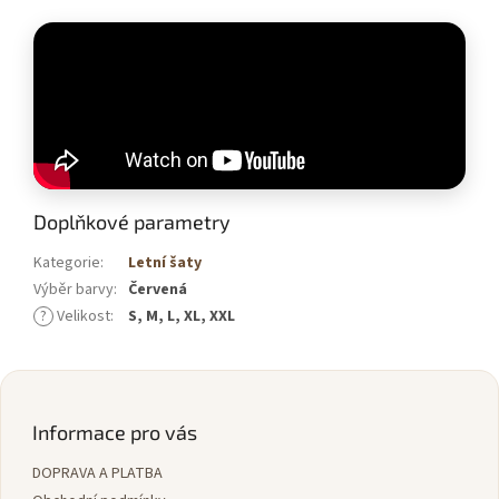
Doplňkové parametry
Kategorie
:
Letní šaty
Výběr barvy
:
Červená
?
Velikost
:
S, M, L, XL, XXL
Z
á
p
Informace pro vás
a
DOPRAVA A PLATBA
t