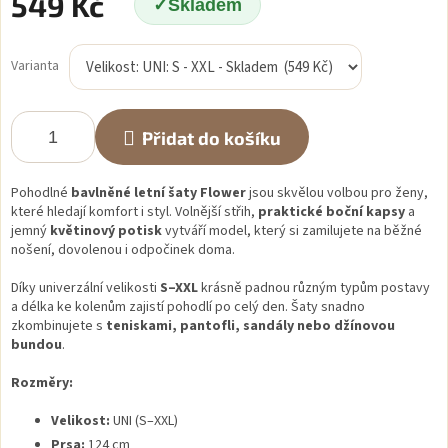
549 Kč
Skladem
Měrná
cena:
Varianta
Přidat do košíku
Pohodlné
bavlněné letní šaty Flower
jsou skvělou volbou pro ženy,
které hledají komfort i styl. Volnější střih,
praktické boční kapsy
a
jemný
květinový potisk
vytváří model, který si zamilujete na běžné
nošení, dovolenou i odpočinek doma.
Díky univerzální velikosti
S–XXL
krásně padnou různým typům postavy
a délka ke kolenům zajistí pohodlí po celý den. Šaty snadno
zkombinujete s
teniskami, pantofli, sandály nebo džínovou
bundou
.
Rozměry:
Velikost:
UNI (S–XXL)
Prsa:
124 cm