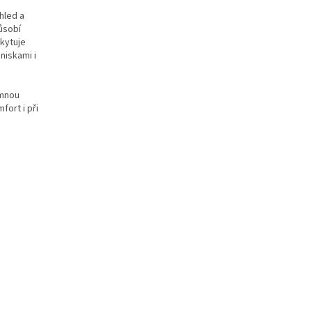
hled a
ůsobí
kytuje
niskami i
emnou
fort i při