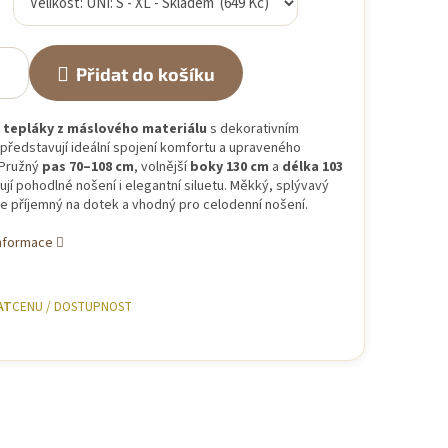
Přidat do košíku
í
tepláky z máslového materiálu
s dekorativním
představují ideální spojení komfortu a upraveného
 Pružný
pas 70–108 cm
, volnější
boky 130 cm
a
délka 103
ují pohodlné nošení i elegantní siluetu. Měkký, splývavý
je příjemný na dotek a vhodný pro celodenní nošení.
informace
AT