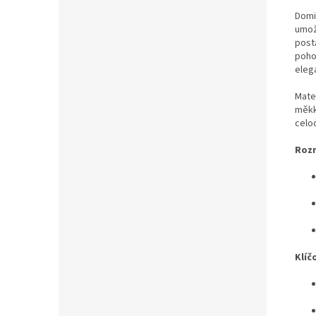
Domi
umož
post
pohod
elega
Mate
měkk
celo
Roz
Klíč