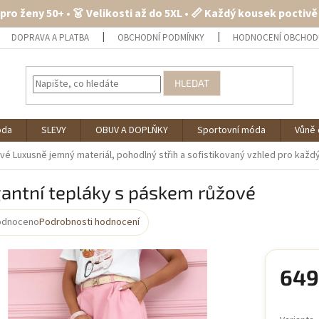
 pro ženy 50+ • 👗 Velikosti až do 5XL • 📏 Každý kousek poctiv
DOPRAVA A PLATBA
OBCHODNÍ PODMÍNKY
HODNOCENÍ OBCHOD
HLEDAT
óda
SLEVY
OBUV A DOPLŇKY
Sportovní móda
Vůně 
ové
Luxusně jemný materiál, pohodlný střih a sofistikovaný vzhled pro každ
antní tepláky s páskem růžové
odnoceno
Podrobnosti hodnocení
rné
cení
ktu
649
Měrná
cena: