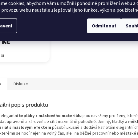
me cookies, abychom Vám umožnili pohodlné prohlížení webu a d
ntní tepláky s
 provozu webu neustále zlepšovali jeho funkce, výkon a použiteln
em béžové
avení
Odmítnout
Souh
dem
 Kč
- XL
s
Diskuze
ailní popis produktu
 elegantní
tepláky z máslového materiálu
jsou navrženy pro ženy, které 
dat upraveně a zároveň se cítit maximálně pohodlně. Jemný, hladký a
měk
riál s máslovým efektem
působí luxusně a dodává kalhotám elegantní ch
 kterému se hodí nejen na volný čas, ale i na běžné pracovní nebo městské 