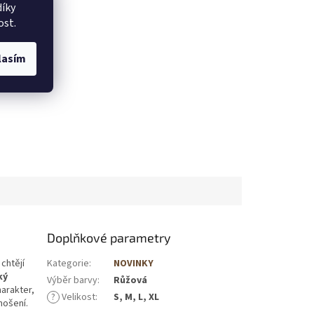
íky
ost.
lasím
Doplňkové parametry
chtějí
Kategorie
:
NOVINKY
ký
Výběr barvy
:
Růžová
arakter,
?
Velikost
:
S, M, L, XL
nošení.