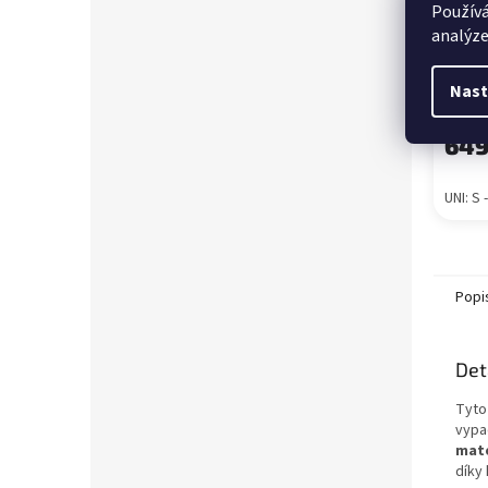
Používá
Elega
analýze
pásk
Nast
Skla
649
UNI: S 
Popi
Det
Tyto
vypa
mate
díky