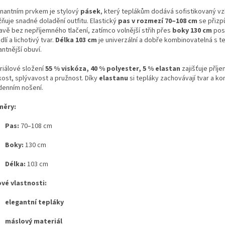
nantním prvkem je stylový
pásek
, který teplákům dodává sofistikovaný vz
ňuje snadné doladění outfitu. Elastický
pas v rozmezí 70–108 cm
se přizp
avě bez nepříjemného tlačení, zatímco volnější střih přes
boky 130 cm
pos
lí a lichotivý tvar.
Délka 103 cm
je univerzální a dobře kombinovatelná s te
ntnější obuví.
riálové složení
55 % viskóza, 40 % polyester, 5 % elastan
zajišťuje příj
ost, splývavost a pružnost. Díky
elastanu
si tepláky zachovávají tvar a kom
denním nošení.
měry:
Pas:
70–108 cm
Boky:
130 cm
Délka:
103 cm
ové vlastnosti:
elegantní tepláky
máslový materiál