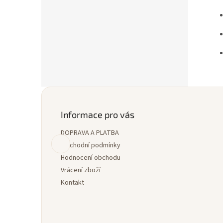
Z
á
p
Informace pro vás
a
DOPRAVA A PLATBA
t
í
Obchodní podmínky
Hodnocení obchodu
Vrácení zboží
Kontakt