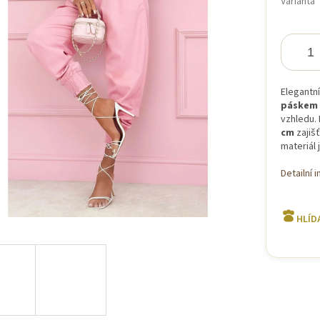
Varianta
iček.
Elegantn
páskem
vzhledu.
cm
zajišť
materiál 
Detailní 
HLÍD