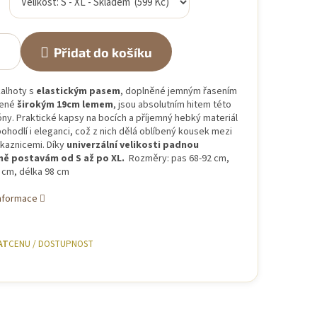
Přidat do košíku
kalhoty s
elastickým pasem
, doplněné jemným řasením
čené
širokým 19cm lemem
, jsou absolutním hitem této
óny. Praktické kapsy na bocích a příjemný hebký materiál
 pohodlí i eleganci, což z nich dělá oblíbený kousek mezi
ákaznicemi. Díky
univerzální velikosti padnou
ně postavám od S až po XL.
Rozměry: pas 68-92 cm,
 cm, délka 98 cm
informace
AT