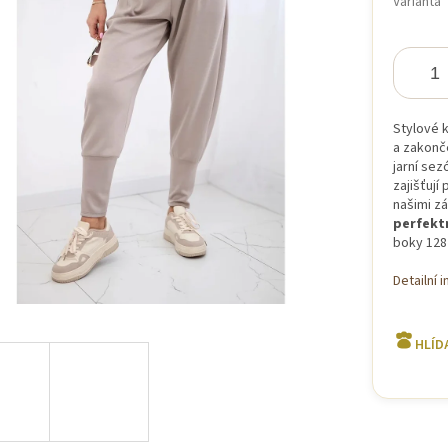
Varianta
hvězdiček.
Stylové 
a zakon
jarní sez
zajišťují
našimi z
perfekt
boky 128
Detailní 
HLÍD