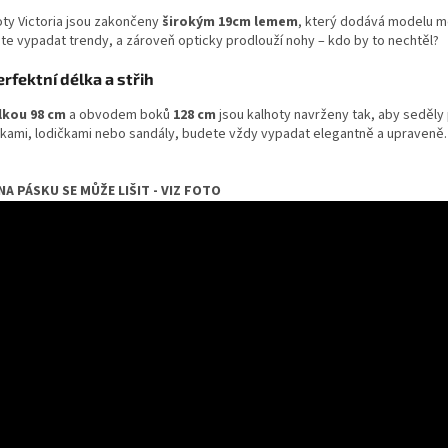
oty Victoria jsou zakončeny
širokým 19cm lemem
, který dodává modelu mo
te vypadat trendy, a zároveň opticky prodlouží nohy – kdo by to nechtěl?
erfektní délka a střih
lkou 98 cm
a obvodem boků
128 cm
jsou kalhoty navrženy tak, aby seděly 
skami, lodičkami nebo sandály, budete vždy vypadat elegantně a upraveně.
A PÁSKU SE MŮŽE LIŠIT - VIZ FOTO