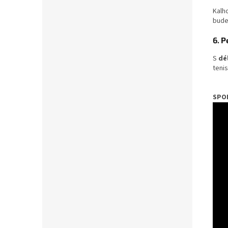
Kalh
bude
6. P
S
dé
teni
SPON