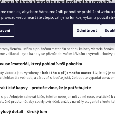
č jsou kalhoty Victoria tou nejlepší volbou pro vás?
Pohodlí nade vše – elastický pas s jemným řasením
me cookies, abychom Vám umožnili pohodlné prohlížení webu a d
 provozu webu neustále zlepšovali jeho funkce, výkon a použiteln
meňte na nepohodlné kalhoty, které vás škrtí nebo omezují v pohybu. Kalho
u tělu a zajistí maximální pohodlí po celý den. Jemné řasení dodává kalhotů
é postavě.
avení
Odmítnout
Souh
niverzální velikost – ideální pro každou ženu
 promyšlenému střihu a pružnému materiálu padnou kalhoty Victoria ženám 
né velikosti – tyto kalhoty se přizpůsobí vašim křivkám a vytvoří lichotivý t
uxusní materiál, který pohladí vaši pokožku
oty Victoria jsou vyrobeny z
hebkého a příjemného materiálu
, který je 
cit lehkosti a volnosti, a zároveň si buďte jistá, že budete vypadat upraven
raktické kapsy – protože víme, že je potřebujete
 si potřebujete schovat klíče, telefon nebo jen mít volné ruce, praktické
bo
tečně prostorné, aby splnily svůj účel, aniž by narušily elegantní siluetu ka
tylový detail – široký lem