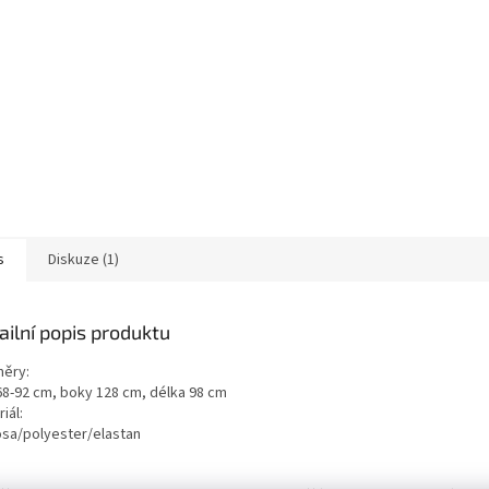
s
Diskuze (1)
ailní popis produktu
ěry:
68-92 cm, boky 128 cm, délka 98 cm
iál:
osa/polyester/elastan