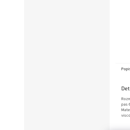
Popi
Det
Rozm
pas 
Mater
visc