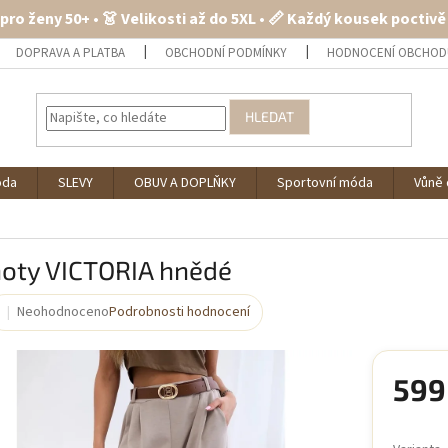
 pro ženy 50+ • 👗 Velikosti až do 5XL • 📏 Každý kousek poctiv
DOPRAVA A PLATBA
OBCHODNÍ PODMÍNKY
HODNOCENÍ OBCHOD
HLEDAT
óda
SLEVY
OBUV A DOPLŇKY
Sportovní móda
Vůně 
hoty VICTORIA hnědé
Neohodnoceno
Podrobnosti hodnocení
Průměrné
hodnocení
produktu
je
599
0,0
z
Měrná
5
cena: