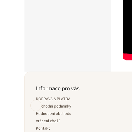
Z
á
p
Informace pro vás
a
DOPRAVA A PLATBA
t
í
Obchodní podmínky
Hodnocení obchodu
Vrácení zboží
Kontakt