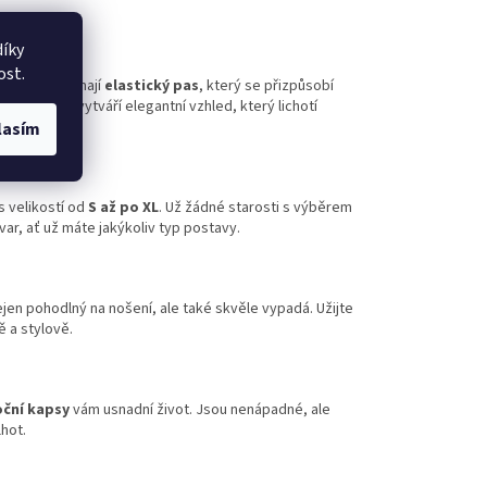
íky
ost.
ty Victoria mají
elastický pas
, který se přizpůsobí
m šmrnc a vytváří elegantní vzhled, který lichotí
lasím
s velikostí od
S až po XL
. Už žádné starosti s výběrem
var, ať už máte jakýkoliv typ postavy.
nejen pohodlný na nošení, ale také skvěle vypadá. Užijte
ě a stylově.
ční kapsy
vám usnadní život. Jsou nenápadné, ale
lhot.