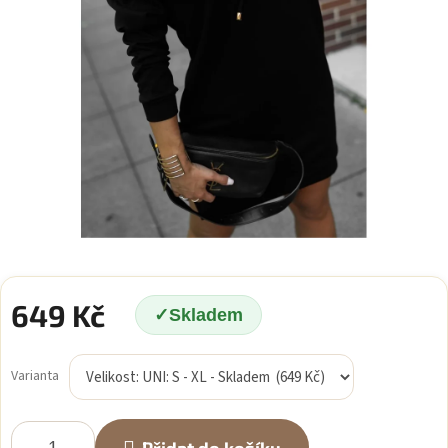
649 Kč
Skladem
Měrná
cena:
Varianta