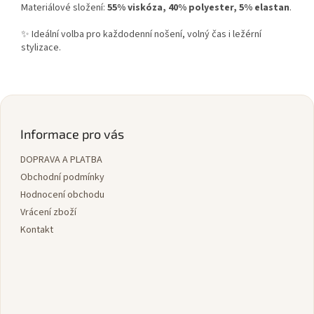
Materiálové složení:
55% viskóza, 40% polyester, 5% elastan
.
✨ Ideální volba pro každodenní nošení, volný čas i ležérní
stylizace.
Z
á
p
Informace pro vás
a
DOPRAVA A PLATBA
t
í
Obchodní podmínky
Hodnocení obchodu
Vrácení zboží
Kontakt