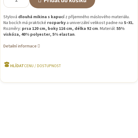
Přidat do košíku
Stylová
dlouhá mikina s kapucí
z příjemného máslového materiálu.
Na bocích má praktické
rozparky
a univerzální velikost padne na
S–XL
.
Rozměry:
prsa 120 cm, boky 116 cm, délka 92 cm
. Materiál:
55%
viskóza, 40% polyester, 5% elastan
.
Detailní informace
HLÍDAT