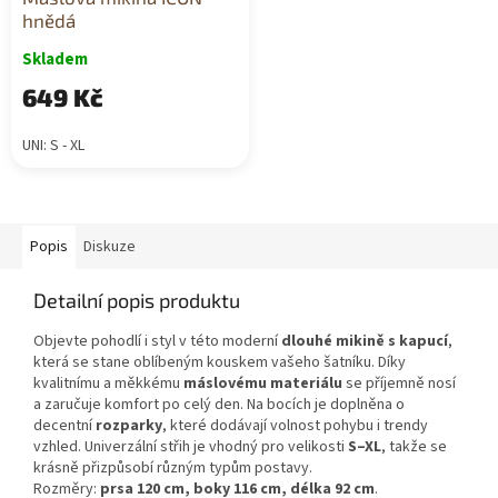
hnědá
Skladem
649 Kč
UNI: S - XL
Popis
Diskuze
Detailní popis produktu
Objevte pohodlí i styl v této moderní
dlouhé mikině s kapucí
,
která se stane oblíbeným kouskem vašeho šatníku. Díky
kvalitnímu a měkkému
máslovému materiálu
se příjemně nosí
a zaručuje komfort po celý den. Na bocích je doplněna o
decentní
rozparky
, které dodávají volnost pohybu i trendy
vzhled. Univerzální střih je vhodný pro velikosti
S–XL
, takže se
krásně přizpůsobí různým typům postavy.
Rozměry:
prsa 120 cm, boky 116 cm, délka 92 cm
.