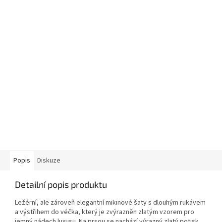
Popis
Diskuze
Detailní popis produktu
Ležérní, ale zároveň elegantní mikinové šaty s dlouhým rukávem
a výstřihem do véčka, který je zvýrazněn zlatým vzorem pro
jemný nádech luxusu. Na prsou se nachází výrazný zlatý potisk,