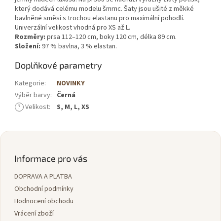
který dodává celému modelu šmrnc. Šaty jsou ušité z měkké
bavlněné směsi s trochou elastanu pro maximální pohodlí.
Univerzální velikost vhodná pro XS až L.
Rozměry:
prsa 112–120 cm, boky 120 cm, délka 89 cm.
Složení:
97 % bavlna, 3 % elastan.
Doplňkové parametry
Kategorie
:
NOVINKY
Výběr barvy
:
Černá
?
Velikost
:
S, M, L, XS
Z
á
p
Informace pro vás
a
DOPRAVA A PLATBA
t
í
Obchodní podmínky
Hodnocení obchodu
Vrácení zboží