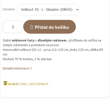
Měrná
cena:
Varianta
Přidat do košíku
Slabé
mikinové
šaty
s
dlouhým rukávem
, výstřihem do véčka se
zlatým zdobením a potiskem na prsou.
Univerzální velikost (XS–L) – prsa 112–120 cm, boky 120 cm, délka 89
cm.
Složení: 97 % bavlna, 3 % elastan.
Detailní informace
HLÍDAT