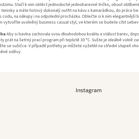
odzimu. Stačí k nim obléct jednoduché jednobarevné tričko, obout oblíbe
 tenisky a máte hotový dokonalý outfit na kávu s kamarádkou, do práce be
s codu, na nákupy i na odpolední procházku. Oblečte si k nim elegantnější b
m vytvoříte uvolněný business casual styl, ve kterém se budete cítit seb
žba
Aby si bavlna zachovala svou dlouhodobou kvalitu a stálost barev, do
ty prát na šetrný prací program při teplotě 30 °C. Sušte je ideálně volně z
ěte se sušičce. V případě potřeby je můžete vyžehlit na střední stupeň vh
něné oděvy.
Instagram