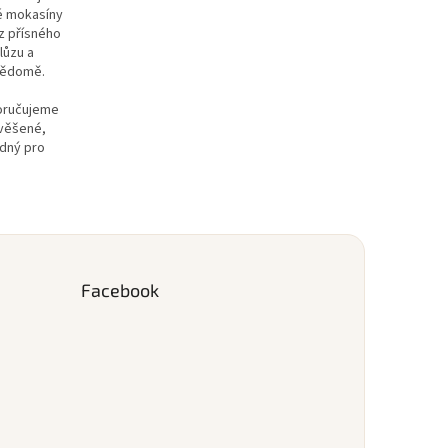
né mokasíny
z přísného
lůzu a
evědomě.
poručujeme
avěšené,
odný pro
Facebook