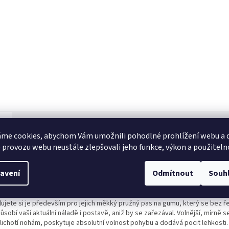
s
Diskuze
me cookies, abychom Vám umožnili pohodlné prohlížení webu a d
 provozu webu neustále zlepšovali jeho funkce, výkon a použiteln
ailní popis produktu
avení
Odmítnout
Souh
 si ho zamilujete
Známe to všechny – najít perfektně padnoucí kalhoty, k
tí, jsou pohodlné a zároveň v nich můžeme vyrazit mezi lidi, může být čast
 ležérní kalhoty jsou navrženy s ohledem na maximální komfort a reálné žen
lujete si je především pro jejich měkký pružný pas na gumu, který se bez ře
ůsobí vaší aktuální náladě i postavě, aniž by se zařezával. Volnější, mírně se
 lichotí nohám, poskytuje absolutní volnost pohybu a dodává pocit lehkosti.