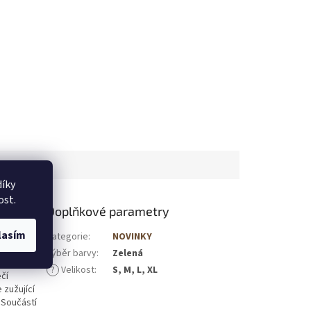
íky
ost.
Doplňkové parametry
lasím
teré nikde
Kategorie
:
NOVINKY
o oříšek.
Výběr barvy
:
Zelená
ské křivky.
?
Velikost
:
S, M, L, XL
čí
 zužující
 Součástí