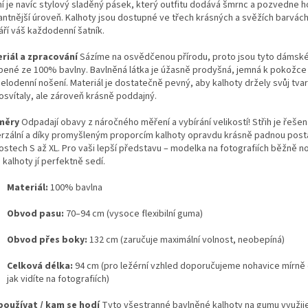
ní je navíc stylový sladěný pásek, který outfitu dodává šmrnc a pozvedne h
antnější úroveň. Kalhoty jsou dostupné ve třech krásných a svěžích barvách
áří váš každodenní šatník.
riál a zpracování
Sázíme na osvědčenou přírodu, proto jsou tyto dámské
bené ze 100% bavlny. Bavlněná látka je úžasně prodyšná, jemná k pokožce 
elodenní nošení. Materiál je dostatečně pevný, aby kalhoty držely svůj tvar
osvítaly, ale zároveň krásně poddajný.
měry
Odpadají obavy z náročného měření a vybírání velikostí! Střih je řešen
erzální a díky promyšleným proporcím kalhoty opravdu krásně padnou pos
ostech S až XL. Pro vaši lepší představu – modelka na fotografiích běžně no
 kalhoty jí perfektně sedí.
Materiál:
100% bavlna
Obvod pasu:
70–94 cm (vysoce flexibilní guma)
Obvod přes boky:
132 cm (zaručuje maximální volnost, neobepíná)
Celková délka:
94 cm (pro ležérní vzhled doporučujeme nohavice mírně 
jak vidíte na fotografiích)
používat / kam se hodí
Tyto všestranné bavlněné kalhoty na gumu využije