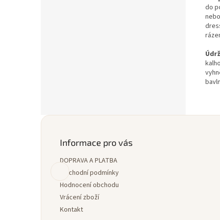
do p
nebo
dres
ráze
Údr
kalho
vyhn
bavl
Z
á
p
Informace pro vás
a
DOPRAVA A PLATBA
t
í
Obchodní podmínky
Hodnocení obchodu
Vrácení zboží
Kontakt