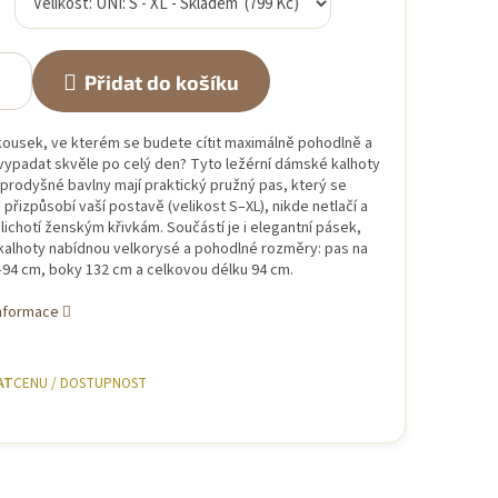
Přidat do košíku
kousek, ve kterém se budete cítit maximálně pohodlně a
vypadat skvěle po celý den? Tyto ležérní dámské kalhoty
prodyšné bavlny mají praktický pružný pas, který se
přizpůsobí vaší postavě (velikost S–XL), nikde netlačí a
lichotí ženským křivkám. Součástí je i elegantní pásek,
kalhoty nabídnou velkorysé a pohodlné rozměry: pas na
94 cm, boky 132 cm a celkovou délku 94 cm.
informace
AT