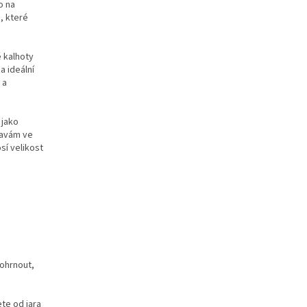
o na
, které
 kalhoty
a ideální
 a
 jako
tavám ve
sí velikost
ohrnout,
te od jara