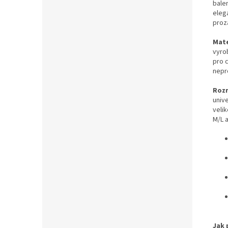
bale
eleg
proz
Mate
vyro
pro c
nepr
Roz
univ
velik
M/L a
Jak 