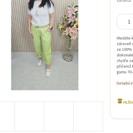
Varianta
iček.
Hledáte 
zároveň 
ze 100% 
dokonale 
chytře za
přičemž 
gumu 70–
Detailní 
HLÍD