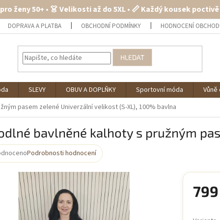
 pro ženy 50+ • 👗 Velikosti až do 5XL • 📏 Každý kousek poctiv
DOPRAVA A PLATBA
OBCHODNÍ PODMÍNKY
HODNOCENÍ OBCHOD
HLEDAT
óda
SLEVY
OBUV A DOPLŇKY
Sportovní móda
Vůně 
ružným pasem zelené
Univerzální velikost (S-XL), 100% bavlna
odlné bavlněné kalhoty s pružným pa
odnoceno
Podrobnosti hodnocení
rné
cení
ktu
799
Měrná
cena: