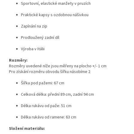
Sportovní, elastické manžety v pruzích
Praktické kapsy s ozdobnou nášivkou
Zapínání na zip
Prodloužený zadní díl
Výroba v Itálii
Rozměry:
Rozměry uvedené níže jsou měřeny na plocho +/- 1 cm
Pro získání rozměru obvodu šířku násobíme 2
Šířka pod pažemi: 67 cm
Celková délka: přední 89 cm, zadní 94 cm
Délka rukávu od paže: 51 cm
Délka rukávu od ramene: 63 cm
Složení materiálu: