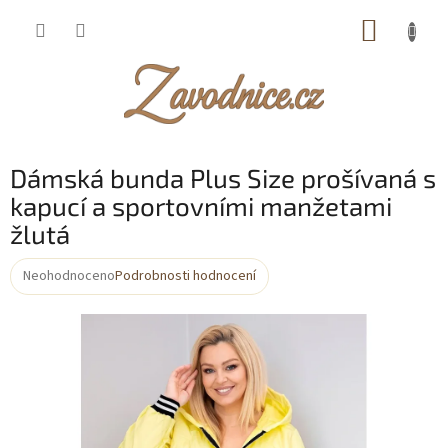
Přejít
NÁKUP
na
obsah
KOŠÍK
Dámská bunda Plus Size prošívaná s
kapucí a sportovními manžetami
žlutá
Neohodnoceno
Podrobnosti hodnocení
Průměrné
hodnocení
produktu
je
0,0
z
5
hvězdiček.