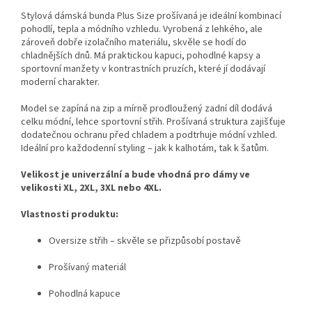
Stylová dámská bunda Plus Size prošívaná je ideální kombinací
pohodlí, tepla a módního vzhledu. Vyrobená z lehkého, ale
zároveň dobře izolačního materiálu, skvěle se hodí do
chladnějších dnů. Má praktickou kapuci, pohodlné kapsy a
sportovní manžety v kontrastních pruzích, které jí dodávají
moderní charakter.
Model se zapíná na zip a mírně prodloužený zadní díl dodává
celku módní, lehce sportovní střih. Prošívaná struktura zajišťuje
dodatečnou ochranu před chladem a podtrhuje módní vzhled.
Ideální pro každodenní styling – jak k kalhotám, tak k šatům.
Velikost je univerzální a bude vhodná pro dámy ve
velikosti XL, 2XL, 3XL nebo 4XL.
Vlastnosti produktu:
Oversize střih – skvěle se přizpůsobí postavě
Prošívaný materiál
Pohodlná kapuce