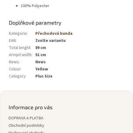
100% Polyester
Doplňkové parametry
Kategorie
:
Přechodová bunda
EAN
:
Zvolte variantu
Total lenght
:
89 cm
Armpit width
:
51 cm
News
:
News
Colour
:
Yellow
Category
:
Plus Size
Z
á
p
Informace pro vás
a
DOPRAVA A PLATBA
t
í
Obchodní podmínky
Hodnocení obchodu