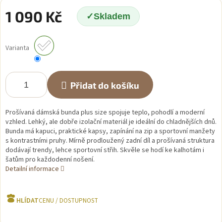
1 090 Kč
Skladem
Měrná
cena:
Varianta
Přidat do košíku
Prošívaná dámská bunda plus size spojuje teplo, pohodlí a moderní
vzhled. Lehký, ale dobře izolační materiál je ideální do chladnějších dnů.
Bunda má kapuci, praktické kapsy, zapínání na zip a sportovní manžety
s kontrastními pruhy. Mírně prodloužený zadní díl a prošívaná struktura
dodávají trendy, lehce sportovní střih. Skvěle se hodí ke kalhotám i
šatům pro každodenní nošení.
Detailní informace
HLÍDAT