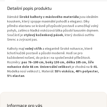
Detailní popis produktu
Dámské
široké kalhoty z máslového materiálu
jsou ideálním
kouskem, který spojuje maximální pohodlí a eleganci. Díky
příměsi elastanu se krásně přizpůsobí postavě a umožňují volný
pohyb, zatímco hladká viskózová látka působí luxusním dojmem.
Součástí je
stylový koženkový pásek
, který dodává outfitu
šmrnc a zvýrazní pas.
Kalhoty mají
volný střih
a elegantně široké nohavice, které
lichotí každé postavě a působí moderně. Hodí se pro
každodenní nošení, do práce i na společenské příležitosti.
Rozměry:
pas 76–100 cm, boky 130 cm, délka 105 cm, šíře
nohavice dole 66 cm
.
Univerzální velikost
je vhodná na
S–XL
.
Modelka nosí velikost L. Materiál:
55% viskóza, 40% polyester,
5% elastan
.
Z
á
p
Informace pro vás