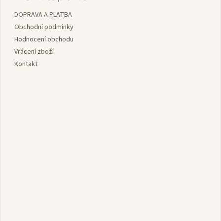
a
DOPRAVA A PLATBA
t
í
Obchodní podmínky
Hodnocení obchodu
Vrácení zboží
Kontakt