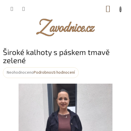
Přejít
NÁKUP
na
obsah
KOŠÍK
Široké kalhoty s páskem tmavě
zelené
Neohodnoceno
Podrobnosti hodnocení
Průměrné
hodnocení
produktu
je
0,0
z
5
hvězdiček.