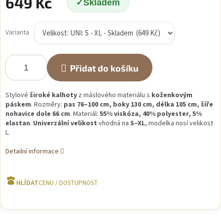
649 Kč
Skladem
Měrná
cena:
Varianta
Přidat do košíku
Stylové
široké kalhoty
z máslového materiálu s
koženkovým
páskem
. Rozměry:
pas 76–100 cm, boky 130 cm, délka 105 cm, šíře
nohavice dole 66 cm
. Materiál:
55% viskóza, 40% polyester, 5%
elastan
.
Univerzální velikost
vhodná na
S–XL
, modelka nosí velikost
L.
Detailní informace
HLÍDAT