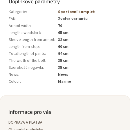
Doplňkové parametry
Kategorie
:
Sportovní komplet
EAN
:
Zvolte variantu
Armpit width
:
70
Length sweatshirt
:
65 cm
Sleeve length from armpit
:
32 cm
Length from step
:
60 cm
Total length of pants
:
94 cm
The width of the belt
:
35 cm
Szerokość nogawki
:
35 cm
News
:
News
Colour
:
Marine
Z
á
p
Informace pro vás
a
DOPRAVA A PLATBA
t
Obchodní podmínky