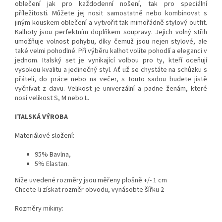
oblečení jak pro každodenní nošení, tak pro speciální
příležitosti. Můžete jej nosit samostatně nebo kombinovat s
jiným kouskem oblečení a vytvořit tak mimořádně stylový outfit.
Kalhoty jsou perfektním doplňkem soupravy. Jejich volný střih
umožňuje volnost pohybu, díky čemuž jsou nejen stylové, ale
také velmi pohodlné. Při výběru kalhot volíte pohodlí a eleganci v
jednom. Italský set je vynikající volbou pro ty, kteří oceňují
vysokou kvalitu a jedinečný styl. Ať už se chystáte na schůzku s
přáteli, do práce nebo na večer, s touto sadou budete jistě
vyčnívat z davu. Velikost je univerzální a padne ženám, které
nosí velikost S, M nebo L.
ITALSKÁ VÝROBA
Materiálové složení:
95% Bavlna,
5% Elastan.
Níže uvedené rozměry jsou měřeny plošně +/- 1 cm
Chcete-li získat rozměr obvodu, vynásobte šířku 2
Rozměry mikiny: