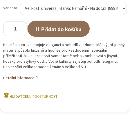
Měrná
cena:
Varianta
Přidat do košíku
Italská souprava spojuje eleganci a pohodlí v jednom. Měkký, příjemný
materiál působí luxusně a hodí se pro každodenní i speciální
příležitosti. Mikinu lze nosit samostatně nebo kombinovat s jinými
kousky pro stylový outfit. Volné kalhoty zajišťují pohodlí i eleganci.
Univerzální velikost padne ženám s velikostí S–L.
Detailní informace
HLÍDAT