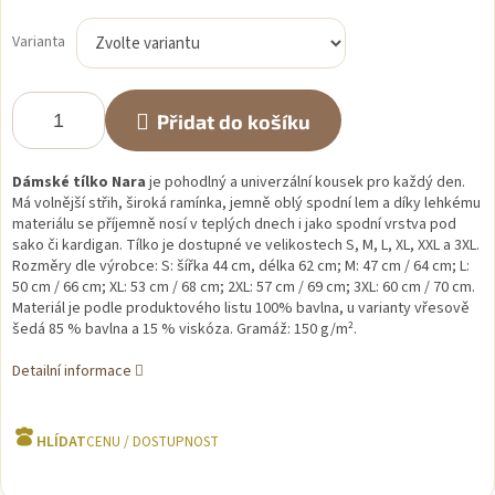
Měrná
cena:
Varianta
Přidat do košíku
Dámské tílko Nara
je pohodlný a univerzální kousek pro každý den.
Má volnější střih, široká ramínka, jemně oblý spodní lem a díky lehkému
materiálu se příjemně nosí v teplých dnech i jako spodní vrstva pod
sako či kardigan. Tílko je dostupné ve velikostech S, M, L, XL, XXL a 3XL.
Rozměry dle výrobce: S: šířka 44 cm, délka 62 cm; M: 47 cm / 64 cm; L:
50 cm / 66 cm; XL: 53 cm / 68 cm; 2XL: 57 cm / 69 cm; 3XL: 60 cm / 70 cm.
Materiál je podle produktového listu 100% bavlna, u varianty vřesově
šedá 85 % bavlna a 15 % viskóza. Gramáž: 150 g/m².
Detailní informace
HLÍDAT