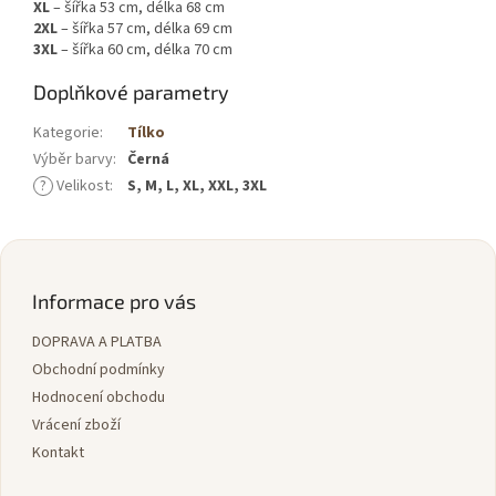
XL
– šířka 53 cm, délka 68 cm
2XL
– šířka 57 cm, délka 69 cm
3XL
– šířka 60 cm, délka 70 cm
Doplňkové parametry
Kategorie
:
Tílko
Výběr barvy
:
Černá
?
Velikost
:
S, M, L, XL, XXL, 3XL
Z
á
p
Informace pro vás
a
DOPRAVA A PLATBA
t
í
Obchodní podmínky
Hodnocení obchodu
Vrácení zboží
Kontakt