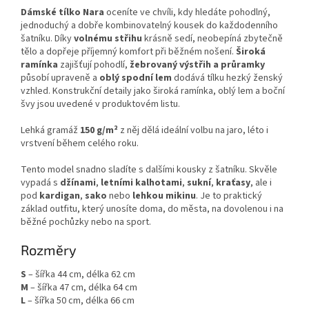
Dámské tílko Nara
oceníte ve chvíli, kdy hledáte pohodlný,
jednoduchý a dobře kombinovatelný kousek do každodenního
šatníku. Díky
volnému střihu
krásně sedí, neobepíná zbytečně
tělo a dopřeje příjemný komfort při běžném nošení.
Široká
ramínka
zajišťují pohodlí,
žebrovaný výstřih a průramky
působí upraveně a
oblý spodní lem
dodává tílku hezký ženský
vzhled. Konstrukční detaily jako široká ramínka, oblý lem a boční
švy jsou uvedené v produktovém listu.
Lehká gramáž
150 g/m²
z něj dělá ideální volbu na jaro, léto i
vrstvení během celého roku.
Tento model snadno sladíte s dalšími kousky z šatníku. Skvěle
vypadá s
džínami
,
letními kalhotami
,
sukní
,
kraťasy
, ale i
pod
kardigan
,
sako
nebo
lehkou mikinu
. Je to praktický
základ outfitu, který unosíte doma, do města, na dovolenou i na
běžné pochůzky nebo na sport.
Rozměry
S
– šířka 44 cm, délka 62 cm
M
– šířka 47 cm, délka 64 cm
L
– šířka 50 cm, délka 66 cm