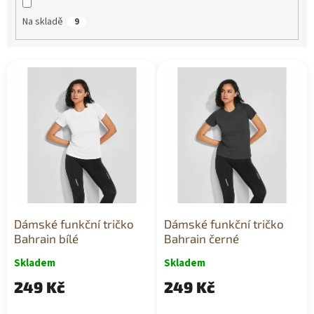
ů
Na skladě
9
V
ý
p
i
s
p
r
o
d
u
k
Dámské funkční tričko
Dámské funkční tričko
t
Bahrain bílé
Bahrain černé
ů
Skladem
Skladem
249 Kč
249 Kč