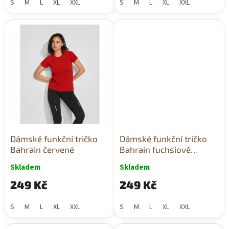
S
M
L
XL
XXL
S
M
L
XL
XXL
Dámské funkční tričko
Dámské funkční tričko
Bahrain červené
Bahrain fuchsiově
růžové
Skladem
Skladem
249 Kč
249 Kč
S
M
L
XL
XXL
S
M
L
XL
XXL