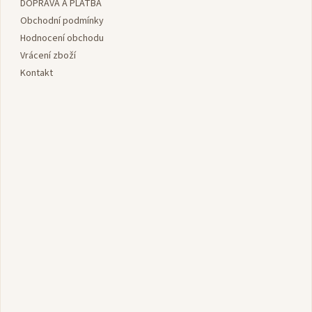
DOPRAVA A PLATBA
t
í
í
Obchodní podmínky
p
r
Hodnocení obchodu
v
Vrácení zboží
k
Kontakt
y
v
ý
p
i
s
u