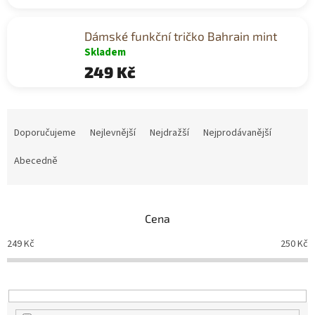
Dámské funkční tričko Bahrain mint
Skladem
249 Kč
Ř
a
Doporučujeme
Nejlevnější
Nejdražší
Nejprodávanější
z
e
Abecedně
n
í
p
Cena
r
o
249
Kč
250
Kč
d
u
k
t