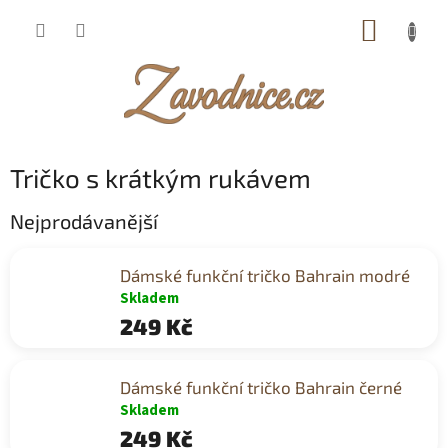
Přejít
NÁKUP
na
obsah
KOŠÍK
Tričko s krátkým rukávem
Nejprodávanější
Dámské funkční tričko Bahrain modré
Skladem
249 Kč
Dámské funkční tričko Bahrain černé
Skladem
249 Kč