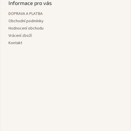
p
Informace pro vás
a
DOPRAVA A PLATBA
t
í
Obchodní podmínky
Hodnocení obchodu
Vrácení zboží
Kontakt