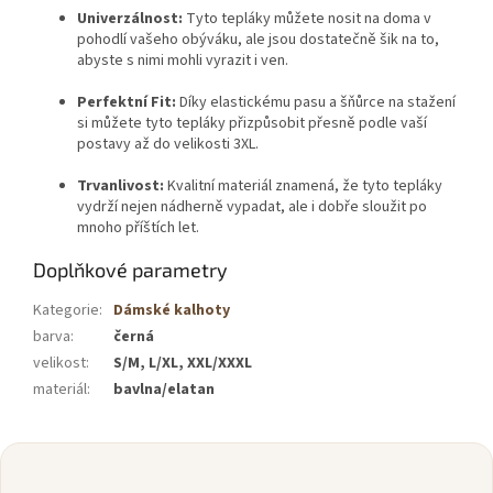
Univerzálnost:
Tyto tepláky můžete nosit na doma v
pohodlí vašeho obýváku, ale jsou dostatečně šik na to,
abyste s nimi mohli vyrazit i ven.
Perfektní Fit:
Díky elastickému pasu a šňůrce na stažení
si můžete tyto tepláky přizpůsobit přesně podle vaší
postavy až do velikosti 3XL.
Trvanlivost:
Kvalitní materiál znamená, že tyto tepláky
vydrží nejen nádherně vypadat, ale i dobře sloužit po
mnoho příštích let.
Doplňkové parametry
Kategorie
:
Dámské kalhoty
barva
:
černá
velikost
:
S/M, L/XL, XXL/XXXL
materiál
:
bavlna/elatan
Z
á