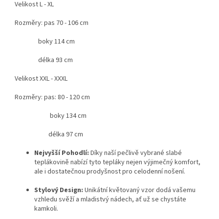
Velikost L - XL
Rozměry: pas 70 - 106 cm
boky 114 cm
délka 93 cm
Velikost XXL - XXXL
Rozměry: pas: 80 - 120 cm
boky 134 cm
délka 97 cm
Nejvyšší Pohodlí:
Díky naší pečlivě vybrané slabé
teplákovině nabízí tyto tepláky nejen výjimečný komfort,
ale i dostatečnou prodyšnost pro celodenní nošení.
Stylový Design:
Unikátní květovaný vzor dodá vašemu
vzhledu svěží a mladistvý nádech, ať už se chystáte
kamkoli.