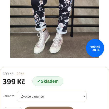
499 Kč
–20 %
499 Kč
–20 %
399 Kč
Skladem
Měrná
cena:
Varianta