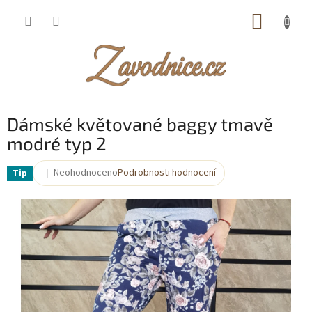
Přejít
NÁKUP
na
obsah
KOŠÍK
Dámské květované baggy tmavě
modré typ 2
Neohodnoceno
Podrobnosti hodnocení
Tip
Průměrné
hodnocení
produktu
je
0,0
z
5
hvězdiček.