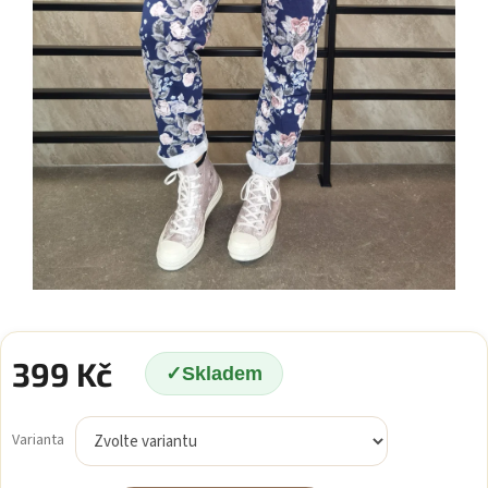
399 Kč
Skladem
Měrná
cena:
Varianta