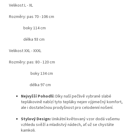
Velikost L - XL
Rozměry: pas 70 - 106 cm
boky 114 cm
délka 93 cm
Velikost XXL - XXXL
Rozměry: pas: 80 - 120 cm
boky 134 cm
délka 97 cm
Nejvyšší Pohodlí:
Díky naší pečlivě vybrané slabé
teplákovině nabízí tyto tepláky nejen výjimečný komfort,
ale i dostatečnou prodyšnost pro celodenní nošení.
Stylový Design:
Unikátní květovaný vzor dodá vašemu
vzhledu svěží a mladistvý nádech, ať už se chystáte
kamkoli.