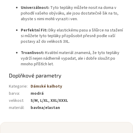
Univerzálnost:
Tyto tepláky můžete nosit na doma v
pohodlí vašeho obýváku, ale jsou dostatečně šik na to,
abyste s nimi mohli vyrazit i ven.
Perfektní Fit:
Díky elastickému pasu a šňůrce na stažení
si můžete tyto tepláky přizpůsobit přesně podle vaší
postavy až do velikosti 3XL.
Trvanlivost:
Kvalitní materiál znamená, že tyto tepláky
vydrží nejen nádherně vypadat, ale i dobře sloužit po
mnoho příštích let.
Doplňkové parametry
Kategorie
:
Dámské kalhoty
barva
:
modrá
velikost
:
S/M, L/XL, XXL/XXXL
materiál
:
bavlna/elastan
Z
á