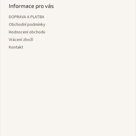
p
Informace pro vás
a
DOPRAVA A PLATBA
t
í
Obchodní podmínky
Hodnocení obchodu
Vrácení zboží
Kontakt