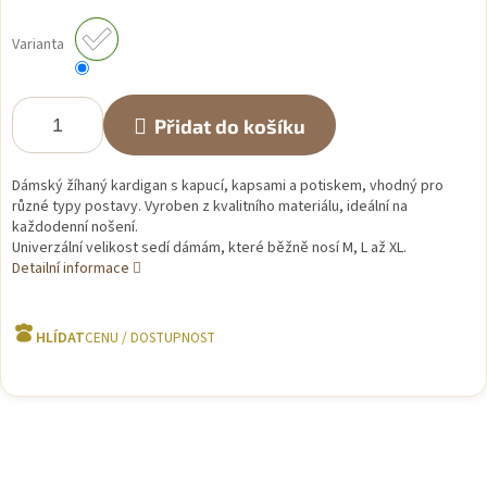
Měrná
cena:
Varianta
Přidat do košíku
Dámský žíhaný kardigan s kapucí, kapsami a potiskem, vhodný pro
různé typy postavy. Vyroben z kvalitního materiálu, ideální na
každodenní nošení.
Univerzální velikost sedí dámám, které běžně nosí M, L až XL.
Detailní informace
HLÍDAT