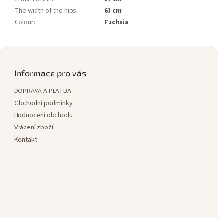
The width of the hips
:
63 cm
Colour
:
Fuchsia
Z
á
p
Informace pro vás
a
DOPRAVA A PLATBA
t
í
Obchodní podmínky
Hodnocení obchodu
Vrácení zboží
Kontakt