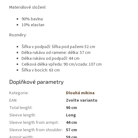
Materiálové složení:
90% bavlna
10% elastan
Rozměry:
Šířka v podpaží: šířka pod pažemi 52 cm
Délka rukávu od ramene: délka: 57 cm
Délka rukávu od podpaží: 44 cm
Celková délka vpředu: 90 cm/vzadu: 107 cm
Šířka v bocích: 63 cm
Doplňkové parametry
Kategorie
:
Dlouhá mikina
EAN
:
Zvolte variantu
Total lenght
:
90 cm
Sleeve length
:
Long
Sleeve length from armpit
:
44 cm
Sleeve length from shoulder
:
57 cm
Armpit width
:
59 cm