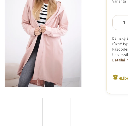
Varianta
iček.
Dámský ž
různé typ
každoden
Univerzál
Detailní 
HLÍD