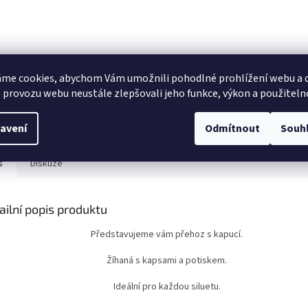
me cookies, abychom Vám umožnili pohodlné prohlížení webu a d
 provozu webu neustále zlepšovali jeho funkce, výkon a použiteln
avení
Odmítnout
Souh
s
Diskuze
ailní popis produktu
Představujeme vám přehoz s kapucí.
Žíhaná s kapsami a potiskem.
Ideální pro každou siluetu.