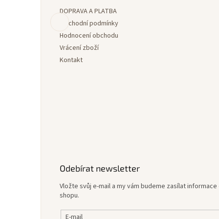
a
DOPRAVA A PLATBA
t
í
Obchodní podmínky
Hodnocení obchodu
Vrácení zboží
Kontakt
Odebírat newsletter
Vložte svůj e-mail a my vám budeme zasílat informac
shopu.
E-mail