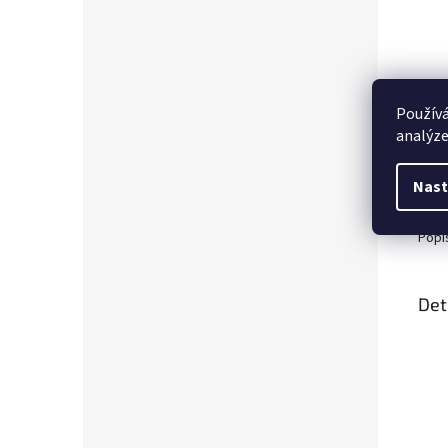
Používá
analýze
Nast
Popi
Det