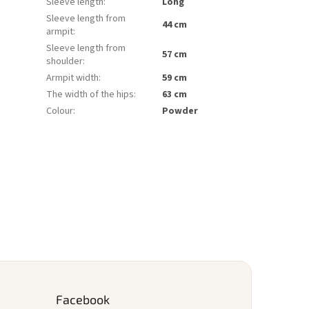
Sleeve length
:
Long
Sleeve length from
44 cm
armpit
:
Sleeve length from
57 cm
shoulder
:
Armpit width
:
59 cm
The width of the hips
:
63 cm
Colour
:
Powder
Facebook