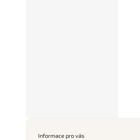
Z
á
p
Informace pro vás