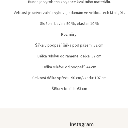
Bunda je vyrobena z vysoce kvalitního materiálu.
Velikost je univerzální a vyhovuje dámám ve velikostech M a L, XL.
Složení: bavlna 90 %, elastan 10 %
Rozměry:
Šířka v podpaží: šířka pod pažemi 52 cm
Délka rukávu od ramene: délka: 57 cm
Délka rukávu od podpaží: 44 cm
Celková délka vpředu: 90 cm/vzadu: 107 cm
Šířka v bocích: 63 cm
Instagram