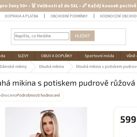
 pro ženy 50+ • 👗 Velikosti až do 5XL • 📏 Každý kousek poctiv
DOPRAVA A PLATBA
OBCHODNÍ PODMÍNKY
HODNOCENÍ OBCHOD
HLEDAT
óda
SLEVY
OBUV A DOPLŇKY
Sportovní móda
Vůně 
Dámské mikiny
Dlouhá mikina
Dlouhá mikina s potiskem pudrov
uhá mikina s potiskem pudrově růžová
odnoceno
Podrobnosti hodnocení
rné
cení
ktu
599
Měrná
cena: