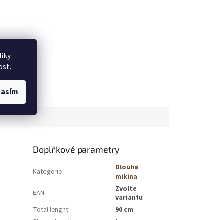
íky
ost.
lasím
Doplňkové parametry
Dlouhá
Kategorie
:
mikina
Zvolte
EAN
:
variantu
Total lenght
:
90 cm