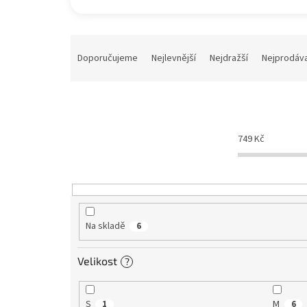
Ř
a
Doporučujeme
Nejlevnější
Nejdražší
Nejprodáva
z
e
n
í
p
749
Kč
r
o
d
u
k
t
Na skladě
6
ů
Velikost
?
S
M
1
6