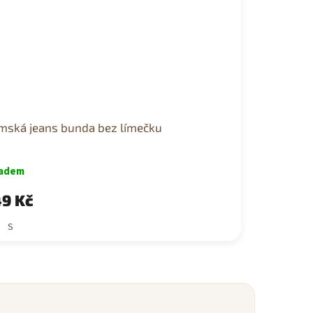
mská jeans bunda bez límečku
ladem
9 Kč
S