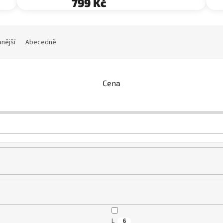
799 Kč
nější
Abecedně
Cena
L
6