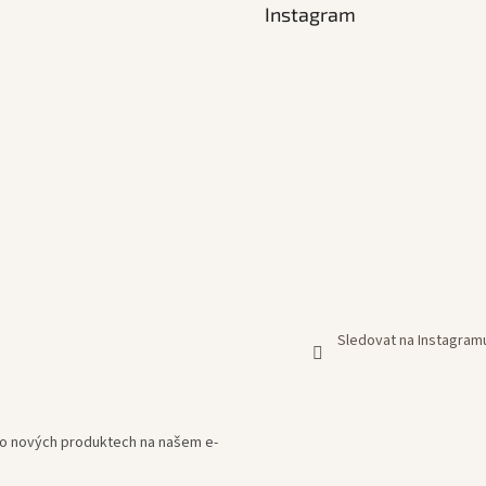
d
Instagram
a
c
í
p
r
v
k
y
v
ý
p
i
s
u
Sledovat na Instagram
e o nových produktech na našem e-