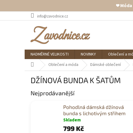
❤️ Móda
Přejít
info@zavodnice.cz
na
obsah
NADMĚRNÉ VELIKOSTI
NOVINKY
Oblečení a m
Domů
Oblečení a móda
Dámské oblečení
DŽÍNOVÁ BUNDA K ŠATŮM
Nejprodávanější
Pohodlná dámská džínová
bunda s lichotivým střihem
Skladem
799 Kč