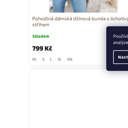
Pohodlná dámská džínová bunda s lichoti
střihem
Používá
Skladem
analýze
799 Kč
Nast
XS
S
L
XL
XXL