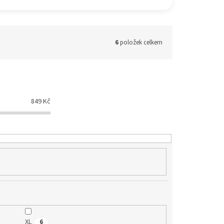
6
položek celkem
849
Kč
XL
6