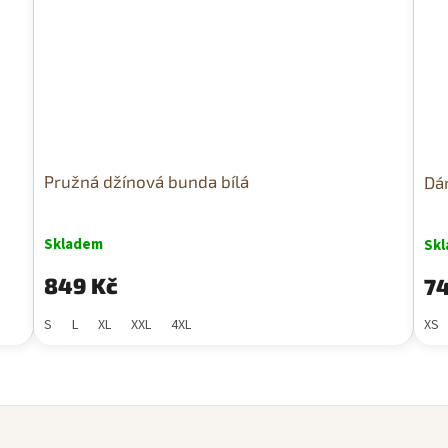
Pružná džínová bunda bílá
Dá
Skladem
Sk
849 Kč
74
S
L
XL
XXL
4XL
XS
O
v
l
á