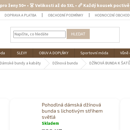
 pro ženy 50+ • 👗 Velikosti až do 5XL • 📏 Každý kousek poctiv
DOPRAVA A PLATBA
OBCHODNÍ PODMÍNKY
HODNOCENÍ OBCHOD
HLEDAT
óda
SLEVY
OBUV A DOPLŇKY
Sportovní móda
Vůně 
Dámské bundy a kabáty
Džínová bunda
DŽÍNOVÁ BUNDA K ŠAT
Pohodlná dámská džínová
bunda s lichotivým střihem
světlá
Skladem