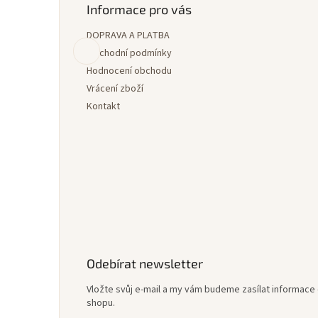
p
Informace pro vás
a
DOPRAVA A PLATBA
t
í
Obchodní podmínky
Hodnocení obchodu
Vrácení zboží
Kontakt
Odebírat newsletter
Vložte svůj e-mail a my vám budeme zasílat informac
shopu.