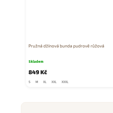
Pružná džínová bunda pudrově růžová
Skladem
849 Kč
S
M
XL
XXL
XXXL
Z
á