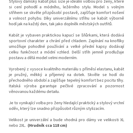
Stylový dámský kabát plus size je ideální volbou pro ženy, které
si cení pohodlí a módního, ležérního stylu. Model s volným
střihem se skvěle přizpůsobí postavě, zajišťuje komfort nošení
a volnost pohybu. Díky univerzálnímu střihu se kabát výborně
hodí jak na každý den, tak jako doplněk městských outfitů.
Kabát je vybaven praktickou kapucí se šňůrkami, která dodává
sportovní charakter a chrání před chladem. Zapínání na knoflíky
umožňuje pohodlné používání a velké přední kapsy dodávají
celku funkčnost a módní vzhled. Delší střih jemně prodlužuje
postavu a dělá model velmi moderním.
Vyrobený z vysoce kvalitního materiálu s příměsí elastanu, kabát
je pružný, měkký a příjemný na dotek. Skvěle se hodí do
přechodného období a zajišťuje tepelný komfort bez pocitu tíhy.
Italská výroba garantuje pečlivé zpracování a pozornost
věnovanou každému detailu.
Je to vynikající volba pro ženy hledající praktický a stylový vrchní
oděv, který lze snadno přizpůsobit různým stylizacím.
Velikost je univerzální a bude vhodná pro dámy ve velikosti XL
nebo 2XL.
(Hrudník cca 118 cm)