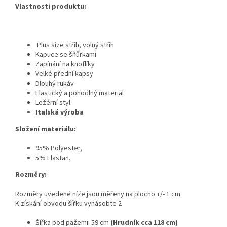
Vlastnosti produktu:
Plus size střih, volný střih
Kapuce se šňůrkami
Zapínání na knoflíky
Velké přední kapsy
Dlouhý rukáv
Elastický a pohodlný materiál
Ležérní styl
Italská výroba
Složení materiálu:
95% Polyester,
5% Elastan.
Rozměry:
Rozměry uvedené níže jsou měřeny na plocho +/- 1 cm
K získání obvodu šířku vynásobte 2
Šířka pod pažemi: 59 cm
(Hrudník cca 118 cm)