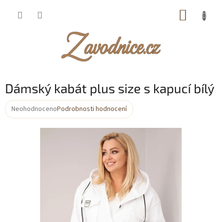
Přejít
NÁKUP
na
obsah
KOŠÍK
Dámský kabát plus size s kapucí bílý
Neohodnoceno
Podrobnosti hodnocení
Průměrné
hodnocení
produktu
je
0,0
z
5
hvězdiček.