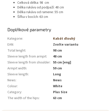
Celková délka: 98 cm
Délka rukávu od podpaží: 48 cm
Délka rukávu od ramene: 55 cm
Šířka v bocích: 63 cm
Doplňkové parametry
Kategorie
:
Kabát dlouhý
EAN
:
Zvolte variantu
Total lenght
:
98 cm
Sleeve length from armpit
:
48 cm
Sleeve length from shoulder
:
55 cm [eng]
Armpit width
:
59 cm
Sleeve length
:
Long
News
:
News
Colour
:
White
Category
:
Plus Size
The width of the hips
:
63 cm