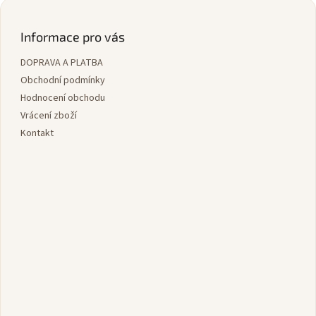
Z
á
p
Informace pro vás
a
DOPRAVA A PLATBA
t
í
Obchodní podmínky
Hodnocení obchodu
Vrácení zboží
Kontakt