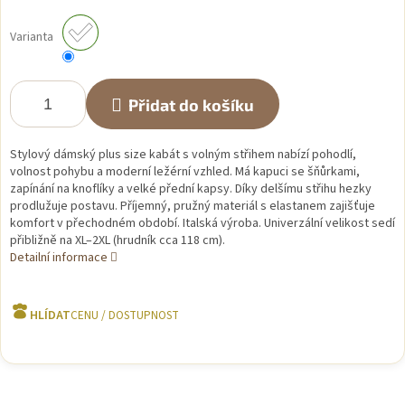
Měrná
cena:
Varianta
Přidat do košíku
Stylový dámský plus size kabát s volným střihem nabízí pohodlí,
volnost pohybu a moderní ležérní vzhled. Má kapuci se šňůrkami,
zapínání na knoflíky a velké přední kapsy. Díky delšímu střihu hezky
prodlužuje postavu. Příjemný, pružný materiál s elastanem zajišťuje
komfort v přechodném období. Italská výroba. Univerzální velikost sedí
přibližně na XL–2XL (hrudník cca 118 cm).
Detailní informace
HLÍDAT