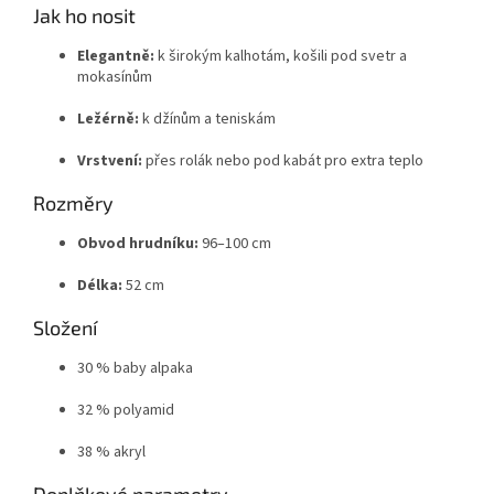
Jak ho nosit
Elegantně:
k širokým kalhotám, košili pod svetr a
mokasínům
Ležérně:
k džínům a teniskám
Vrstvení:
přes rolák nebo pod kabát pro extra teplo
Rozměry
Obvod hrudníku:
96–100 cm
Délka:
52 cm
Složení
30 % baby alpaka
32 % polyamid
38 % akryl