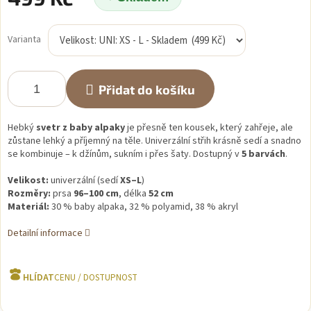
Měrná
cena:
Varianta
Přidat do košíku
Hebký
svetr z baby alpaky
je přesně ten kousek, který zahřeje, ale
zůstane lehký a příjemný na těle. Univerzální střih krásně sedí a snadno
se kombinuje – k džínům, sukním i přes šaty. Dostupný v
5 barvách
.
Velikost:
univerzální (sedí
XS–L
)
Rozměry:
prsa
96–100 cm
, délka
52 cm
Materiál:
30 % baby alpaka, 32 % polyamid, 38 % akryl
Detailní informace
HLÍDAT