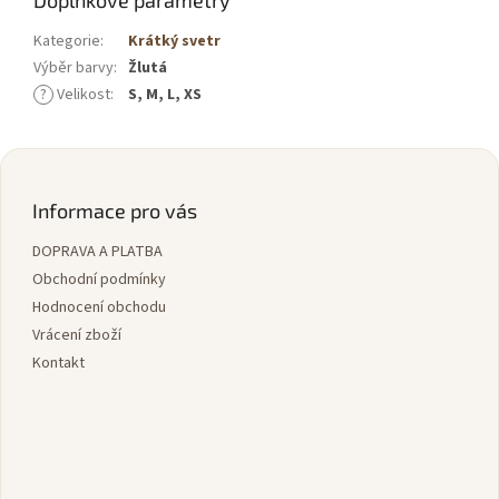
Doplňkové parametry
Kategorie
:
Krátký svetr
Výběr barvy
:
Žlutá
?
Velikost
:
S, M, L, XS
Z
á
p
Informace pro vás
a
DOPRAVA A PLATBA
t
í
Obchodní podmínky
Hodnocení obchodu
Vrácení zboží
Kontakt