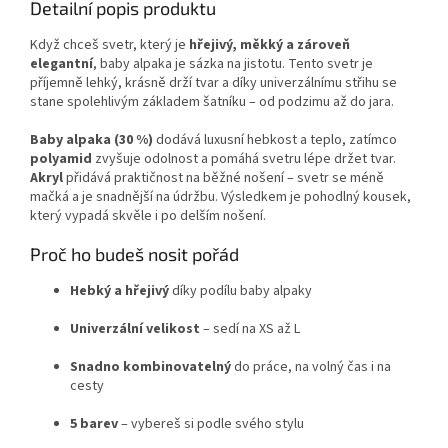
Detailní popis produktu
Když chceš svetr, který je
hřejivý, měkký a zároveň
elegantní
, baby alpaka je sázka na jistotu. Tento svetr je
příjemně lehký, krásně drží tvar a díky univerzálnímu střihu se
stane spolehlivým základem šatníku – od podzimu až do jara.
Baby alpaka (30 %)
dodává luxusní hebkost a teplo, zatímco
polyamid
zvyšuje odolnost a pomáhá svetru lépe držet tvar.
Akryl
přidává praktičnost na běžné nošení – svetr se méně
mačká a je snadnější na údržbu. Výsledkem je pohodlný kousek,
který vypadá skvěle i po delším nošení.
Proč ho budeš nosit pořád
Hebký a hřejivý
díky podílu baby alpaky
Univerzální velikost
– sedí na XS až L
Snadno kombinovatelný
do práce, na volný čas i na
cesty
5 barev
– vybereš si podle svého stylu