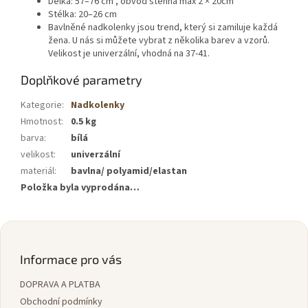
Délka: 57–76 cm , obvod stehna max 2 × 20cm
Stélka: 20–26 cm
Bavlněné nadkolenky jsou trend, který si zamiluje každá
žena. U nás si můžete vybrat z několika barev a vzorů.
Velikost je univerzální, vhodná na 37-41.
Doplňkové parametry
Kategorie
:
Nadkolenky
Hmotnost
:
0.5 kg
barva
:
bílá
velikost
:
univerzální
materiál
:
bavlna/ polyamid/elastan
Položka byla vyprodána…
Z
á
p
Informace pro vás
a
DOPRAVA A PLATBA
t
í
Obchodní podmínky