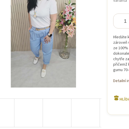
Varianta
iček.
Hledáte 
zároveň 
ze 100% 
dokonale 
chytře za
přičemž 
gumu 70–
Detailní 
HLÍD