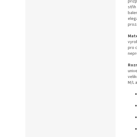
přizp
střih
bale
eleg
proz
Mate
vyro
pro c
nepr
Roz
univ
velik
M/L a