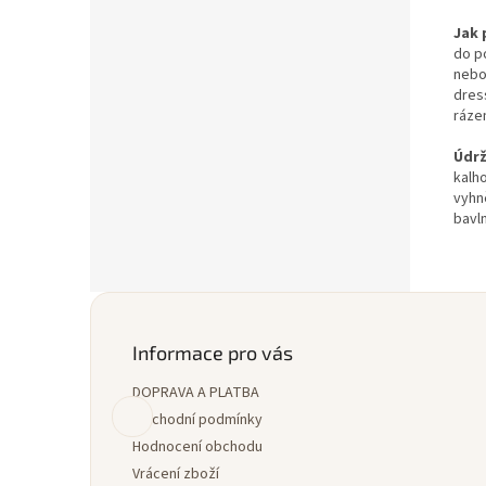
Jak 
do p
nebo
dres
ráze
Údr
kalho
vyhn
bavl
Z
á
p
Informace pro vás
a
DOPRAVA A PLATBA
t
í
Obchodní podmínky
Hodnocení obchodu
Vrácení zboží