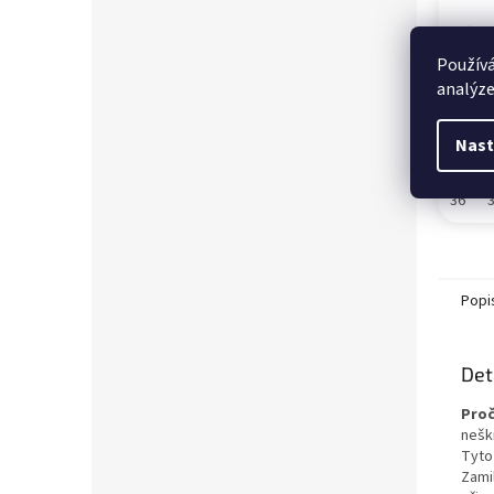
Dáms
zlato
Používá
analýze
Skla
299
Nast
36
Popi
Det
Proč
neškr
Tyto
Zami