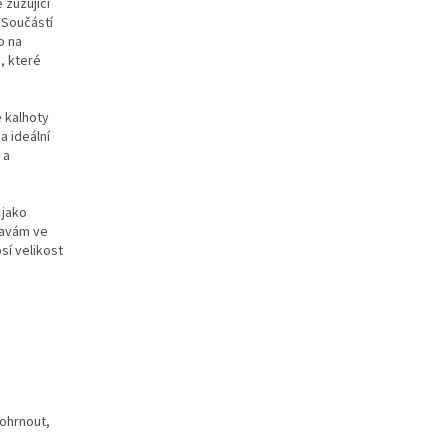
 zužující
 Součástí
o na
, které
 kalhoty
a ideální
 a
 jako
tavám ve
sí velikost
ohrnout,