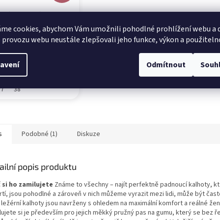
ké mokasíny se
u sponou bílé
me cookies, abychom Vám umožnili pohodlné prohlížení webu a d
 provozu webu neustále zlepšovali jeho funkce, výkon a použiteln
dem
 Kč
avení
Odmítnout
Souh
37
38
s
Podobné (1)
Diskuze
ailní popis produktu
 si ho zamilujete
Známe to všechny – najít perfektně padnoucí kalhoty, k
tí, jsou pohodlné a zároveň v nich můžeme vyrazit mezi lidi, může být čast
 ležérní kalhoty jsou navrženy s ohledem na maximální komfort a reálné žen
lujete si je především pro jejich měkký pružný pas na gumu, který se bez ře