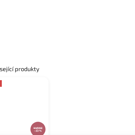
sející produkty
449 Kč
–33 %