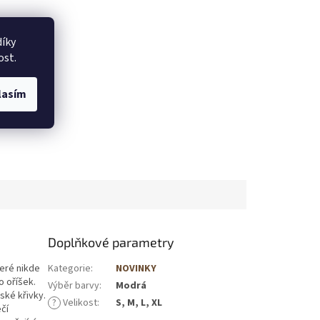
íky
ost.
lasím
Doplňkové parametry
teré nikde
Kategorie
:
NOVINKY
o oříšek.
Výběr barvy
:
Modrá
ské křivky.
?
Velikost
:
S, M, L, XL
čí