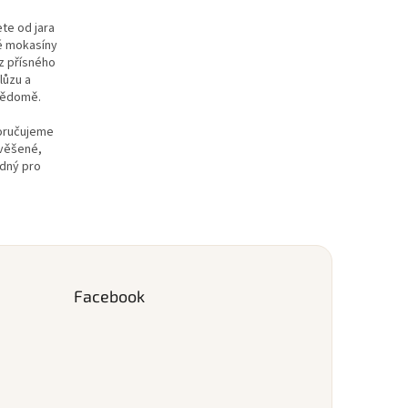
te od jara
né mokasíny
z přísného
lůzu a
evědomě.
poručujeme
avěšené,
odný pro
Facebook