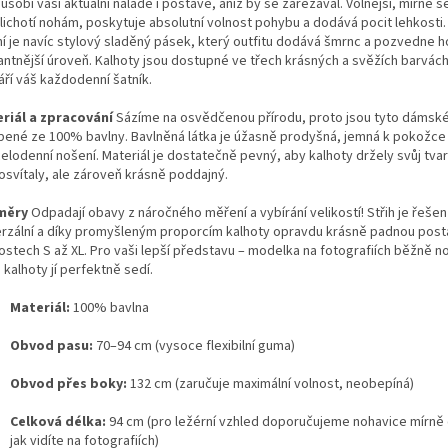
ůsobí vaší aktuální náladě i postavě, aniž by se zařezával. Volnější, mírně se
 lichotí nohám, poskytuje absolutní volnost pohybu a dodává pocit lehkosti.
ní je navíc stylový sladěný pásek, který outfitu dodává šmrnc a pozvedne h
antnější úroveň. Kalhoty jsou dostupné ve třech krásných a svěžích barvách
áří váš každodenní šatník.
riál a zpracování
Sázíme na osvědčenou přírodu, proto jsou tyto dámské
bené ze 100% bavlny. Bavlněná látka je úžasně prodyšná, jemná k pokožce 
elodenní nošení. Materiál je dostatečně pevný, aby kalhoty držely svůj tvar
osvítaly, ale zároveň krásně poddajný.
měry
Odpadají obavy z náročného měření a vybírání velikostí! Střih je řešen
erzální a díky promyšleným proporcím kalhoty opravdu krásně padnou pos
ostech S až XL. Pro vaši lepší představu – modelka na fotografiích běžně no
 kalhoty jí perfektně sedí.
Materiál:
100% bavlna
Obvod pasu:
70–94 cm (vysoce flexibilní guma)
Obvod přes boky:
132 cm (zaručuje maximální volnost, neobepíná)
Celková délka:
94 cm (pro ležérní vzhled doporučujeme nohavice mírně 
jak vidíte na fotografiích)