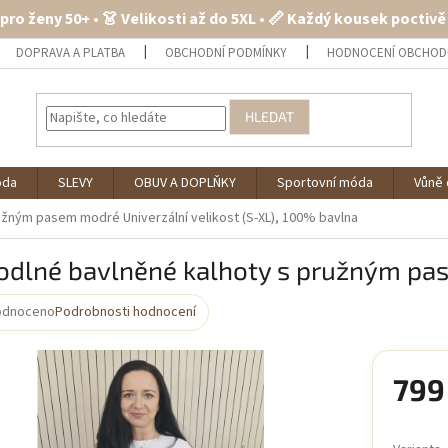
 pro ženy 50+ • 👗 Velikosti až do 5XL • 📏 Každý kousek poctiv
DOPRAVA A PLATBA
OBCHODNÍ PODMÍNKY
HODNOCENÍ OBCHOD
HLEDAT
óda
SLEVY
OBUV A DOPLŇKY
Sportovní móda
Vůně 
pružným pasem modré
Univerzální velikost (S-XL), 100% bavlna
odlné bavlněné kalhoty s pružným p
odnoceno
Podrobnosti hodnocení
rné
cení
ktu
799
Měrná
cena: