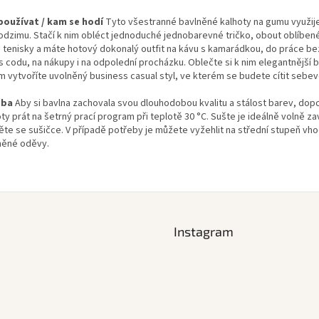
používat / kam se hodí
Tyto všestranné bavlněné kalhoty na gumu využije
odzimu. Stačí k nim obléct jednoduché jednobarevné tričko, obout oblíbe
 tenisky a máte hotový dokonalý outfit na kávu s kamarádkou, do práce be
s codu, na nákupy i na odpolední procházku. Oblečte si k nim elegantnější b
m vytvoříte uvolněný business casual styl, ve kterém se budete cítit seb
žba
Aby si bavlna zachovala svou dlouhodobou kvalitu a stálost barev, do
ty prát na šetrný prací program při teplotě 30 °C. Sušte je ideálně volně z
ěte se sušičce. V případě potřeby je můžete vyžehlit na střední stupeň vh
něné oděvy.
Instagram