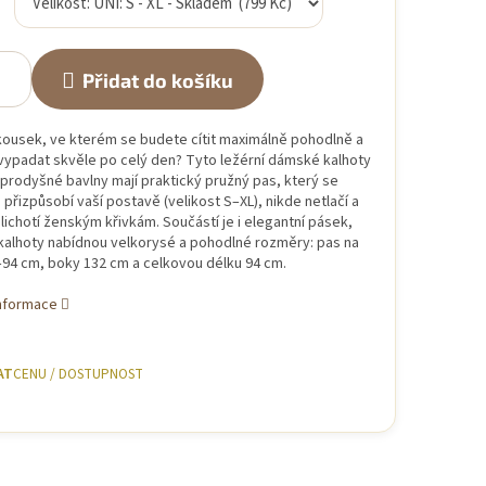
Přidat do košíku
kousek, ve kterém se budete cítit maximálně pohodlně a
vypadat skvěle po celý den? Tyto ležérní dámské kalhoty
prodyšné bavlny mají praktický pružný pas, který se
přizpůsobí vaší postavě (velikost S–XL), nikde netlačí a
lichotí ženským křivkám. Součástí je i elegantní pásek,
kalhoty nabídnou velkorysé a pohodlné rozměry: pas na
94 cm, boky 132 cm a celkovou délku 94 cm.
informace
AT