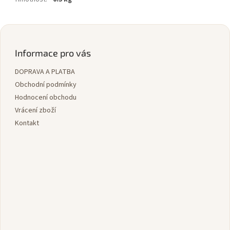
Z
á
p
Informace pro vás
a
DOPRAVA A PLATBA
t
í
Obchodní podmínky
Hodnocení obchodu
Vrácení zboží
Kontakt