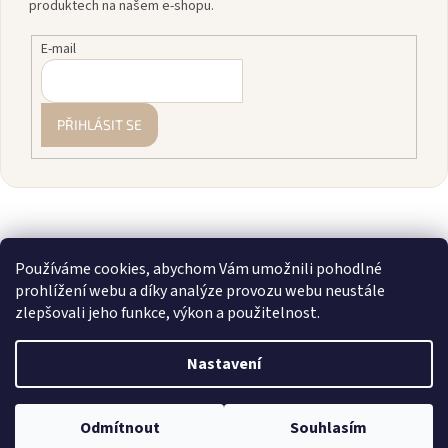
produktech na našem e-shopu.
E-mail
PŘIHLÁSIT SE
Používáme cookies, abychom Vám umožnili pohodlné
prohlížení webu a díky analýze provozu webu neustále
zlepšovali jeho funkce, výkon a použitelnost.
Vytvořil Shoptet
Nastavení
Copyright 2026
zavodnice.cz
. Všechna práva vyhrazena.
Upravit
💎 Staňte se členkou našeho VIP klubu! Registrujte se, sčítáme vám
Odmítnout
Souhlasím
nastavení cookies
nákupy a rozdáváme slevy až 10 %.
Více info zde