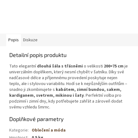
Popis
Diskuze
Detailní popis produktu
Tato elegantní
dlouhá šála s třásněmi
o velikosti
200×75 cm
je
univerzálním doplňkem, který nesmí chybět v šatníku. Díky své
nadčasové délce a příjemnému provedení poskytuje nejen
teplo, ale i stylovou variabilitu. Hodí se k nejrůznějším outfitům –
snadno ji zkombinujete s
kabátem, zimní bundou, sakem,
kardiganem, svetrem, mikinou i šaty
. Perfektní volba pro
podzimní i zimní dny, kdy potřebujete zahřát a zároveň dodat
svému vzhledu šmrnc.
Doplňkové parametry
Kategorie
:
Oblečení a móda
Hmotnost
:
0.5 kg