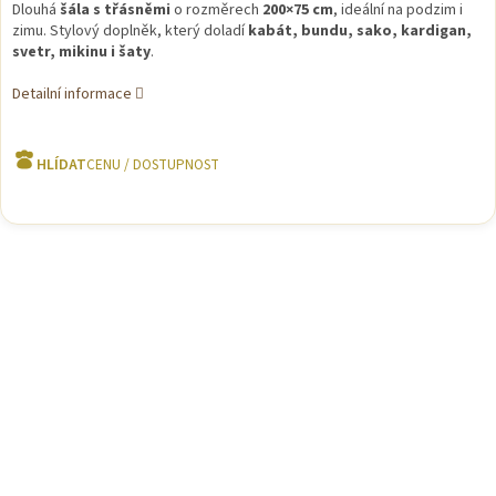
Dlouhá
šála s třásněmi
o rozměrech
200×75 cm
, ideální na podzim i
zimu. Stylový doplněk, který doladí
kabát, bundu, sako, kardigan,
svetr, mikinu i šaty
.
Detailní informace
HLÍDAT