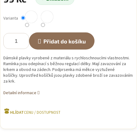
Měrná
cena:
Varianta
Přidat do košíku
Dámské plavky vyrobené z materiálu s rychloschnoucími vlastnostmi.
Ramínka jsou odepínací s běžnou regulací délky. Mají zavazování za
krkem a obvod na zádech. Podprsenka má měkce vyztužené
košíčky. Uprostřed košíčků jsou plavky zdobené broží se zavazováním
za krk.
Detailní informace
HLÍDAT