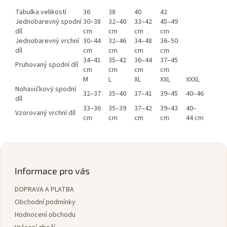
Tabulka velikostí
36
38
40
42
Jednobarevný spodní
30–38
32–40
33–42
45–49
díl
cm
cm
cm
cm
Jednobarevný vrchní
30–44
32–46
34–48
36–50
díl
cm
cm
cm
cm
34–41
35–42
36–44
37–45
Pruhovaný spodní díl
cm
cm
cm
cm
M
L
XL
XXL
XXXL
Nohavičkový spodní
32–37
35–40
37–41
39–45
40–46
díl
33–36
35–39
37–42
39–43
40–
Vzorovaný vrchní díl
cm
cm
cm
cm
44 cm
Z
á
p
Informace pro vás
a
DOPRAVA A PLATBA
t
í
Obchodní podmínky
Hodnocení obchodu