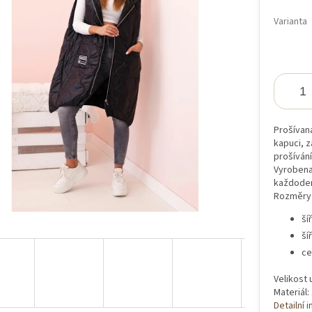
iček.
Varianta
Prošívaná
kapuci, 
prošívání
Vyrobena
každodenn
Rozměry 
ší
ší
ce
Velikost 
Materiál:
Detailní 