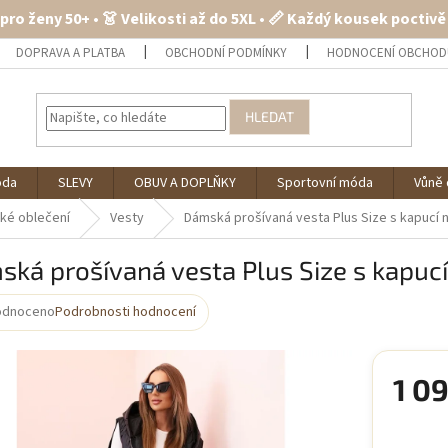
 pro ženy 50+ • 👗 Velikosti až do 5XL • 📏 Každý kousek poctiv
DOPRAVA A PLATBA
OBCHODNÍ PODMÍNKY
HODNOCENÍ OBCHOD
HLEDAT
óda
SLEVY
OBUV A DOPLŇKY
Sportovní móda
Vůně 
ké oblečení
Vesty
Dámská prošívaná vesta Plus Size s kapucí 
ká prošívaná vesta Plus Size s kapucí
odnoceno
Podrobnosti hodnocení
rné
cení
ktu
1 0
Měrná
cena: