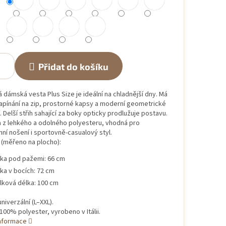
Přidat do košíku
 dámská vesta Plus Size je ideální na chladnější dny. Má
zapínání na zip, prostorné kapsy a moderní geometrické
. Delší střih sahající za boky opticky prodlužuje postavu.
 z lehkého a odolného polyesteru, vhodná pro
í nošení i sportovně-casualový styl.
(měřeno na plocho):
řka pod pažemi: 66 cm
řka v bocích: 72 cm
lková délka: 100 cm
univerzální (L–XXL).
 100% polyester, vyrobeno v Itálii.
informace