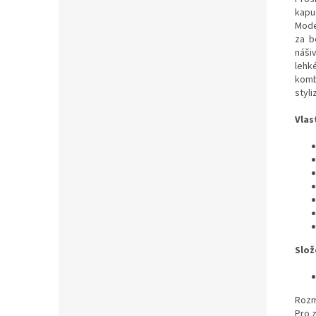
kapu
Mode
za b
náši
lehk
komb
styli
Vlas
Slož
Rozm
Pro 