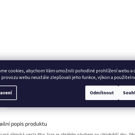
me cookies, abychom Vám umožnili pohodlné prohlížení webu a d
 provozu webu neustále zlepšovali jeho funkce, výkon a použiteln
avení
Odmítnout
Souh
s
Diskuze
ailní popis produktu
ívaná dámská vesta Plus Size je ideálním návrhem na chladnější dny. Dík