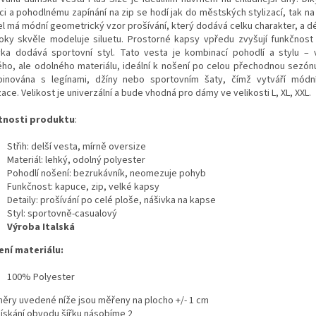
ci a pohodlnému zapínání na zip se hodí jak do městských stylizací, tak na
l má módní geometrický vzor prošívání, který dodává celku charakter, a dél
oky skvěle modeluje siluetu. Prostorné kapsy vpředu zvyšují funkčnos
vka dodává sportovní styl. Tato vesta je kombinací pohodlí a stylu –
ého, ale odolného materiálu, ideální k nošení po celou přechodnou sezón
inována s legínami, džíny nebo sportovním šaty, čímž vytváří módní
zace. Velikost je univerzální a bude vhodná pro dámy ve velikosti L, XL, XXL.
tnosti produktu
:
Střih: delší vesta, mírně oversize
Materiál: lehký, odolný polyester
Pohodlí nošení: bezrukávník, neomezuje pohyb
Funkčnost: kapuce, zip, velké kapsy
Detaily: prošívání po celé ploše, nášivka na kapse
Styl: sportovně-casualový
Výroba Italská
ení materiálu:
100% Polyester
ěry uvedené níže jsou měřeny na plocho +/- 1 cm
získání obvodu šířku násobíme 2