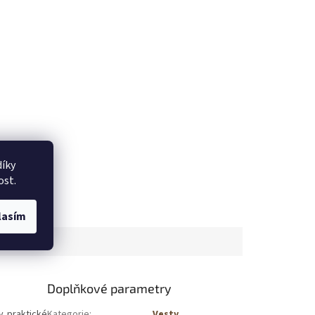
íky
ost.
lasím
Doplňkové parametry
y praktické
Kategorie
:
Vesty