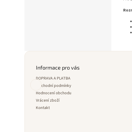
Roz
Z
á
p
Informace pro vás
a
DOPRAVA A PLATBA
t
í
Obchodní podmínky
Hodnocení obchodu
Vrácení zboží
Kontakt