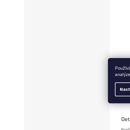
Používá
analýze
Nast
Popi
Det
Proš