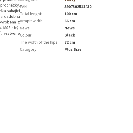
 procházky.
EAN
:
5907302511430
ka sahající
Total lenght
:
100 cm
t a ozdobná
Armpit width
:
66 cm
 vyrobena z
u. Může být
News
:
News
, vrstvené
Colour
:
Black
The width of the hips
:
72 cm
Category
:
Plus Size