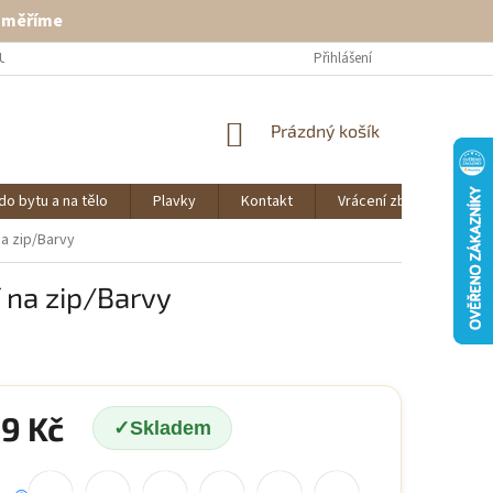
ě měříme
U
VRÁCENÍ ZBOŽÍ
KONTAKT
Přihlášení
NÁKUPNÍ
Prázdný košík
KOŠÍK
do bytu a na tělo
Plavky
Kontakt
Vrácení zboží
O 
na zip/Barvy
 na zip/Barvy
99 Kč
Skladem