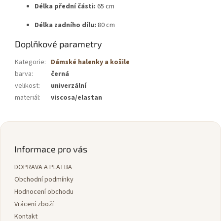
Délka přední části:
65 cm
Délka zadního dílu:
80 cm
Doplňkové parametry
Kategorie
:
Dámské halenky a košile
barva
:
černá
velikost
:
univerzální
materiál
:
viscosa/elastan
Z
á
p
Informace pro vás
a
DOPRAVA A PLATBA
t
í
Obchodní podmínky
Hodnocení obchodu
Vrácení zboží
Kontakt