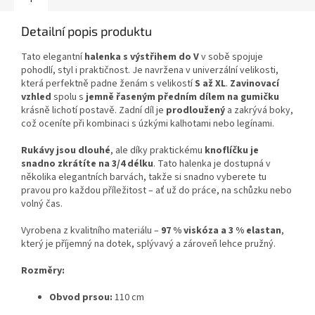
Detailní popis produktu
Tato elegantní
halenka s výstřihem do V
v sobě spojuje
pohodlí, styl i praktičnost. Je navržena v univerzální velikosti,
která perfektně padne ženám s velikostí
S až XL
.
Zavinovací
vzhled
spolu s
jemně řaseným předním dílem na gumičku
krásně lichotí postavě. Zadní díl je
prodloužený
a zakrývá boky,
což oceníte při kombinaci s úzkými kalhotami nebo legínami.
Rukávy jsou dlouhé
, ale díky praktickému
knoflíčku je
snadno zkrátíte na 3/4 délku
. Tato halenka je dostupná v
několika elegantních barvách, takže si snadno vyberete tu
pravou pro každou příležitost – ať už do práce, na schůzku nebo
volný čas.
Vyrobena z kvalitního materiálu –
97 % viskóza a 3 % elastan
,
který je příjemný na dotek, splývavý a zároveň lehce pružný.
Rozměry:
Obvod prsou:
110 cm