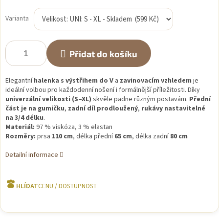
Měrná
cena:
Varianta
Přidat do košíku
Elegantní
halenka s výstřihem do V
a
zavinovacím vzhledem
je
ideální volbou pro každodenní nošení i formálnější příležitosti. Díky
univerzální velikosti (S–XL)
skvěle padne různým postavám.
Přední
část je na gumičku
,
zadní díl prodloužený
,
rukávy nastavitelné
na 3/4 délku
.
Materiál:
97 % viskóza, 3 % elastan
Rozměry:
prsa
110 cm
, délka přední
65 cm
, délka zadní
80 cm
Detailní informace
HLÍDAT