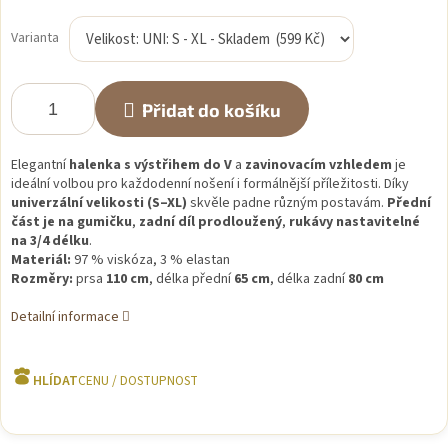
Měrná
cena:
Varianta
Přidat do košíku
Elegantní
halenka s výstřihem do V
a
zavinovacím vzhledem
je
ideální volbou pro každodenní nošení i formálnější příležitosti. Díky
univerzální velikosti (S–XL)
skvěle padne různým postavám.
Přední
část je na gumičku
,
zadní díl prodloužený
,
rukávy nastavitelné
na 3/4 délku
.
Materiál:
97 % viskóza, 3 % elastan
Rozměry:
prsa
110 cm
, délka přední
65 cm
, délka zadní
80 cm
Detailní informace
HLÍDAT