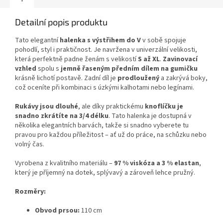
Detailní popis produktu
Tato elegantní
halenka s výstřihem do V
v sobě spojuje
pohodlí, styl i praktičnost. Je navržena v univerzální velikosti,
která perfektně padne ženám s velikostí
S až XL
.
Zavinovací
vzhled
spolu s
jemně řaseným předním dílem na gumičku
krásně lichotí postavě. Zadní díl je
prodloužený
a zakrývá boky,
což oceníte při kombinaci s úzkými kalhotami nebo legínami.
Rukávy jsou dlouhé
, ale díky praktickému
knoflíčku je
snadno zkrátíte na 3/4 délku
. Tato halenka je dostupná v
několika elegantních barvách, takže si snadno vyberete tu
pravou pro každou příležitost – ať už do práce, na schůzku nebo
volný čas.
Vyrobena z kvalitního materiálu –
97 % viskóza a 3 % elastan
,
který je příjemný na dotek, splývavý a zároveň lehce pružný.
Rozměry:
Obvod prsou:
110 cm