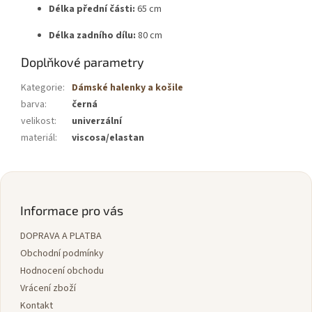
Délka přední části:
65 cm
Délka zadního dílu:
80 cm
Doplňkové parametry
Kategorie
:
Dámské halenky a košile
barva
:
černá
velikost
:
univerzální
materiál
:
viscosa/elastan
Z
á
p
Informace pro vás
a
DOPRAVA A PLATBA
t
í
Obchodní podmínky
Hodnocení obchodu
Vrácení zboží
Kontakt