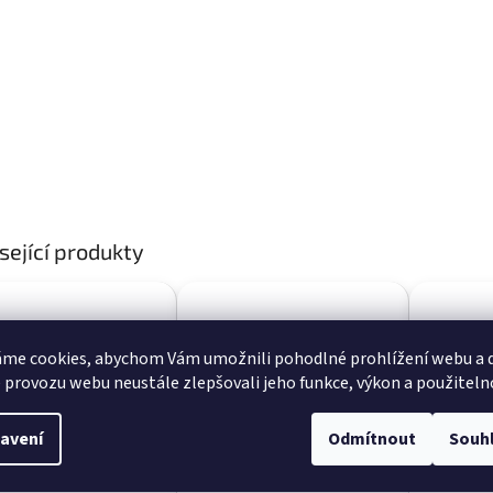
sející produkty
me cookies, abychom Vám umožnili pohodlné prohlížení webu a d
 provozu webu neustále zlepšovali jeho funkce, výkon a použiteln
avení
Odmítnout
Souh