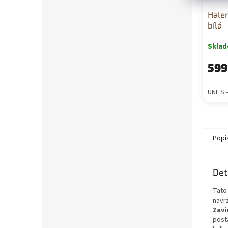
Hale
bílá
Skla
599
UNI: S 
Popi
Det
Tato
navr
Zavi
posta