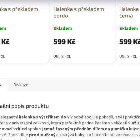
nka s překladem
Halenka s překladem
Halenka
bordo
černá
dem
Skladem
Skladem
 Kč
599 Kč
599 K
- XL
UNI: S - XL
UNI: S - XL
s
Diskuze
ailní popis produktu
 elegantní
halenka s výstřihem do V
v sobě spojuje pohodlí, styl i praktič
žena v univerzální velikosti, která perfektně padne ženám s velikostí
S až X
novací vzhled
spolu s
jemně řaseným předním dílem na gumičku
krásně
vě. Zadní díl je
prodloužený
a zakrývá boky, což oceníte při kombinaci s