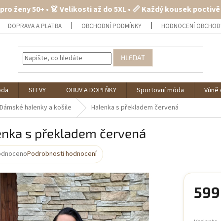
 pro ženy 50+ • 👗 Velikosti až do 5XL • 📏 Každý kousek poctiv
DOPRAVA A PLATBA
OBCHODNÍ PODMÍNKY
HODNOCENÍ OBCHOD
HLEDAT
óda
SLEVY
OBUV A DOPLŇKY
Sportovní móda
Vůně 
Dámské halenky a košile
Halenka s překladem červená
enka s překladem červená
odnoceno
Podrobnosti hodnocení
rné
cení
ktu
599
Měrná
cena: