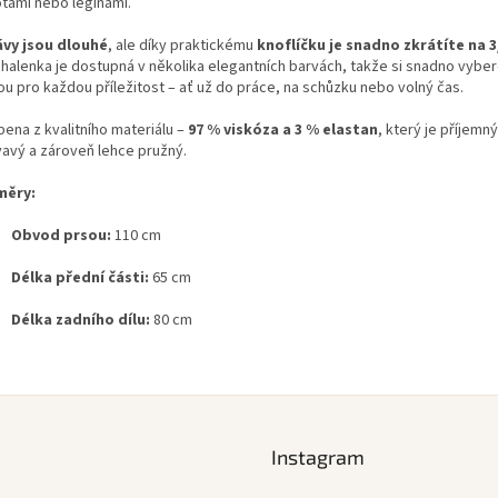
otami nebo legínami.
vy jsou dlouhé
, ale díky praktickému
knoflíčku je snadno zkrátíte na 3
 halenka je dostupná v několika elegantních barvách, takže si snadno vyber
ou pro každou příležitost – ať už do práce, na schůzku nebo volný čas.
bena z kvalitního materiálu –
97 % viskóza a 3 % elastan
, který je příjemn
vavý a zároveň lehce pružný.
měry:
Obvod prsou:
110 cm
Délka přední části:
65 cm
Délka zadního dílu:
80 cm
Instagram