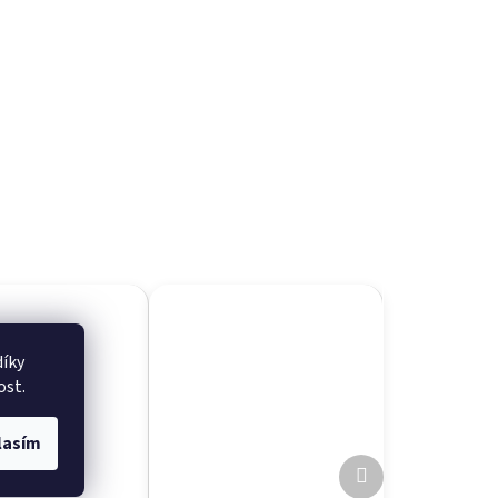
íky
ost.
lasím
Další
produkt