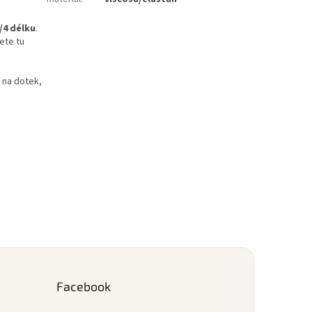
/4 délku
.
ete tu
ý na dotek,
Facebook