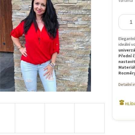
Varianta
iček.
Elegantn
ideální v
univerzá
Přední č
nastavit
Materiál
Rozměry
Detailní 
HLÍD