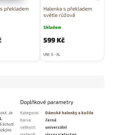
 s překladem
Halenka s překladem
světle růžová
Skladem
č
599 Kč
UNI: S - XL
Doplňkové parametry
nost. Je
Kategorie
:
Dámské halenky a košile
L
.
barva
:
černá
 lichotí
velikost
:
univerzální
 úzkými
materiál
:
viscosa/elastan