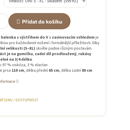
Přidat do košíku
í
halenka s výstřihem do V
a
zavinovacím vzhledem
je
olbou pro každodenní nošení i formálnější příležitosti. Díky
lní velikosti (S–XL)
skvěle padne různým postavám.
ást je na gumičku
,
zadní díl prodloužený
,
rukávy
elné na 3/4 délku
.
:
97 % viskóza, 3 % elastan
:
prsa
110 cm
, délka přední
65 cm
, délka zadní
80 cm
informace
AT