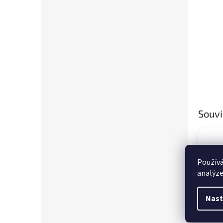
Souvi
Používá
analýze
Nast