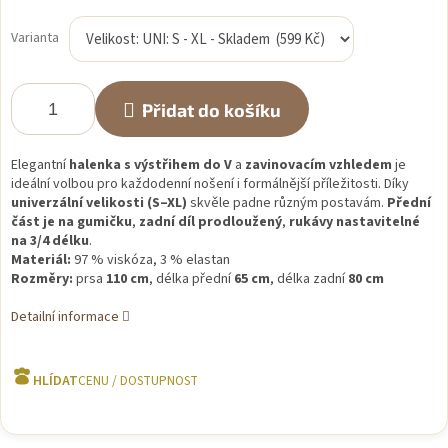
Měrná
cena:
Varianta
Přidat do košíku
Elegantní
halenka s výstřihem do V
a
zavinovacím vzhledem
je
ideální volbou pro každodenní nošení i formálnější příležitosti. Díky
univerzální velikosti (S–XL)
skvěle padne různým postavám.
Přední
část je na gumičku
,
zadní díl prodloužený
,
rukávy nastavitelné
na 3/4 délku
.
Materiál:
97 % viskóza, 3 % elastan
Rozměry:
prsa
110 cm
, délka přední
65 cm
, délka zadní
80 cm
Detailní informace
HLÍDAT