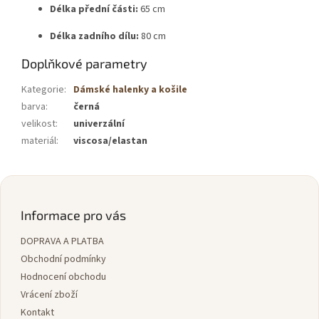
Délka přední části:
65 cm
Délka zadního dílu:
80 cm
Doplňkové parametry
Kategorie
:
Dámské halenky a košile
barva
:
černá
velikost
:
univerzální
materiál
:
viscosa/elastan
Z
á
p
Informace pro vás
a
DOPRAVA A PLATBA
t
í
Obchodní podmínky
Hodnocení obchodu
Vrácení zboží
Kontakt