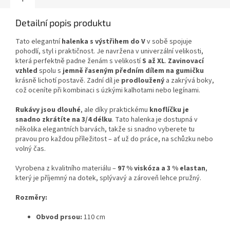
Detailní popis produktu
Tato elegantní
halenka s výstřihem do V
v sobě spojuje
pohodlí, styl i praktičnost. Je navržena v univerzální velikosti,
která perfektně padne ženám s velikostí
S až XL
.
Zavinovací
vzhled
spolu s
jemně řaseným předním dílem na gumičku
krásně lichotí postavě. Zadní díl je
prodloužený
a zakrývá boky,
což oceníte při kombinaci s úzkými kalhotami nebo legínami.
Rukávy jsou dlouhé
, ale díky praktickému
knoflíčku je
snadno zkrátíte na 3/4 délku
. Tato halenka je dostupná v
několika elegantních barvách, takže si snadno vyberete tu
pravou pro každou příležitost – ať už do práce, na schůzku nebo
volný čas.
Vyrobena z kvalitního materiálu –
97 % viskóza a 3 % elastan
,
který je příjemný na dotek, splývavý a zároveň lehce pružný.
Rozměry:
Obvod prsou:
110 cm